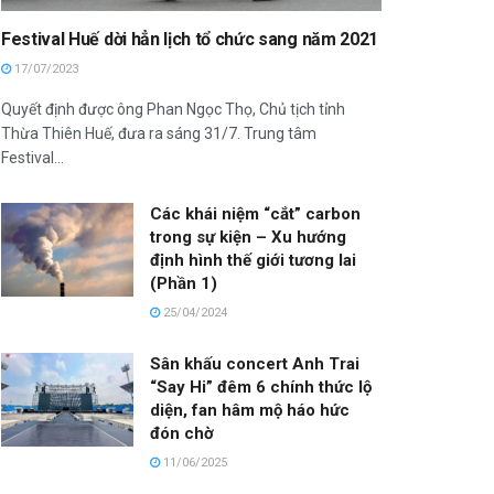
Festival Huế dời hẳn lịch tổ chức sang năm 2021
17/07/2023
Quyết định được ông Phan Ngọc Thọ, Chủ tịch tỉnh
Thừa Thiên Huế, đưa ra sáng 31/7. Trung tâm
Festival...
Các khái niệm “cắt” carbon
trong sự kiện – Xu hướng
định hình thế giới tương lai
(Phần 1)
25/04/2024
Sân khấu concert Anh Trai
“Say Hi” đêm 6 chính thức lộ
diện, fan hâm mộ háo hức
đón chờ
11/06/2025