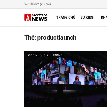
Về Backstage News
TRANG CHỦ
SỰ KIỆN
KH
Thẻ:
productlaunch
GÓC NHÌN & XU HƯỚNG