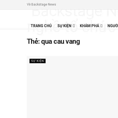
Về Backstage News
TRANG CHỦ
SỰ KIỆN
KHÁM PHÁ
NGƯỜ
Thẻ:
qua cau vang
SỰ KIỆN