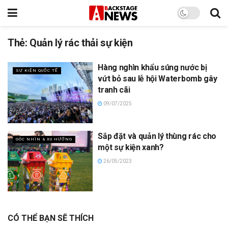
Thẻ:
Quản lý rác thải sự kiện
Hàng nghìn khẩu súng nước bị
SỰ KIỆN QUỐC TẾ
vứt bỏ sau lễ hội Waterbomb gây
tranh cãi
09/07/2025
Sắp đặt và quản lý thùng rác cho
GÓC NHÌN & XU HƯỚNG
một sự kiện xanh?
26/05/2023
CÓ THỂ BẠN SẼ THÍCH