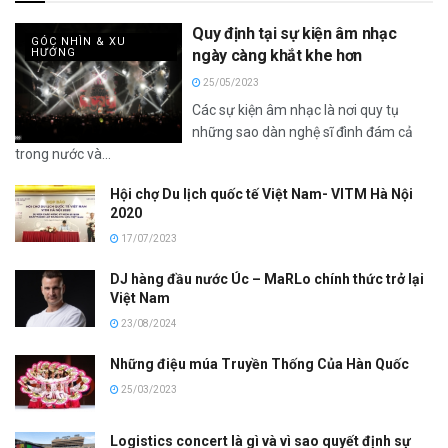
Quy định tại sự kiện âm nhạc
GÓC NHÌN & XU
HƯỚNG
ngày càng khắt khe hơn
25/05/2023
Các sự kiện âm nhạc là nơi quy tụ
những sao dàn nghệ sĩ đình đám cả
trong nước và...
Hội chợ Du lịch quốc tế Việt Nam- VITM Hà Nội
2020
17/07/2023
DJ hàng đầu nước Úc – MaRLo chính thức trở lại
Việt Nam
23/08/2024
Những điệu múa Truyền Thống Của Hàn Quốc
25/03/2023
Logistics concert là gì và vì sao quyết định sự