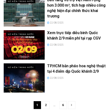
SỰ KIỆN TRONG NƯỚC
hơn 3.000 m², tích hợp nhiều công
nghệ hiện đại chính thức khai
trương
22/08/2025
Xem trực tiếp diễu binh Quốc
SỰ KIỆN TRONG NƯỚC
khánh 2/9 miễn phí tại rạp CGV
22/08/2025
TP.HCM bắn pháo hoa nghệ thuật
SỰ KIỆN TRONG NƯỚC
tại 4 điểm dịp Quốc khánh 2/9
22/08/2025
1
2
…
6