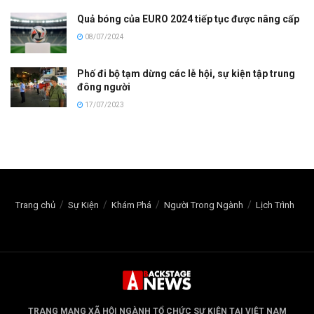
Quả bóng của EURO 2024 tiếp tục được nâng cấp
08/07/2024
Phố đi bộ tạm dừng các lễ hội, sự kiện tập trung
đông người
17/07/2023
Trang chủ
Sự Kiện
Khám Phá
Người Trong Ngành
Lịch Trình
TRANG MẠNG XÃ HỘI NGÀNH TỔ CHỨC SỰ KIỆN TẠI VIỆT NAM