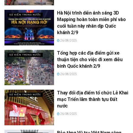
Hà Nội trình diễn ánh sáng 3D
SỰ KIỆN TRONG NƯỚC
Mapping hoàn toàn miễn phí vào
cuối tuần này nhân dịp Quốc
khánh 2/9
26/08/2025
Tổng hợp các địa điểm gửi xe
SỰ KIỆN TRONG NƯỚC
thuận tiện cho việc đi xem diễu
binh Quốc khánh 2/9
26/08/2025
Thay đổi địa điểm tổ chức Lễ Khai
SỰ KIỆN TRONG NƯỚC
mạc Triển lãm thành tựu Đất
nước
26/08/2025
Bảo tàng Vũ trụ Việt Nam rộng