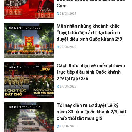
Cảm
28/08/2025
Mãn nhãn những khoảnh khắc
SỰ KIỆN TRONG NƯỚC
“tuyệt đối điện ảnh” tại buổi sơ
duyệt diễu binh Quốc khánh 2/9
28/08/2025
Cách thức nhận vé miễn phí xem
SỰ KIỆN TRONG NƯỚC
trực tiếp diễu binh Quốc khánh
2/9 tại rạp CGV
27/08/2025
Tối nay diễn ra sơ duyệt Lễ kỷ
SỰ KIỆN TRONG NƯỚC
niệm 80 năm Quốc khánh 2/9, bất
chấp thời tiết mưa gió
27/08/2025