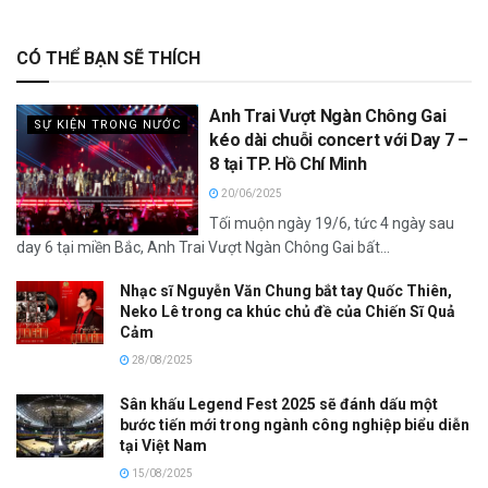
CÓ THỂ BẠN SẼ THÍCH
Anh Trai Vượt Ngàn Chông Gai
SỰ KIỆN TRONG NƯỚC
kéo dài chuỗi concert với Day 7 –
8 tại TP. Hồ Chí Minh
20/06/2025
Tối muộn ngày 19/6, tức 4 ngày sau
day 6 tại miền Bắc, Anh Trai Vượt Ngàn Chông Gai bất...
Nhạc sĩ Nguyễn Văn Chung bắt tay Quốc Thiên,
Neko Lê trong ca khúc chủ đề của Chiến Sĩ Quả
Cảm
28/08/2025
Sân khấu Legend Fest 2025 sẽ đánh dấu một
bước tiến mới trong ngành công nghiệp biểu diễn
tại Việt Nam
15/08/2025