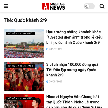
Thẻ:
Quốc khánh 2/9
Hậu trường những khoảnh khắc
SỰ KIỆN TRONG NƯỚC
“tuyệt đối điện ảnh” trong lễ diễu
binh, diễu hành Quốc khánh 2/9
03/09/2025
3 cách nhận 100.000 đồng quà
SỰ KIỆN TRONG NƯỚC
Tết Độc lập mừng ngày Quốc
khánh 2/9
29/08/2025
Nhạc sĩ Nguyễn Văn Chung bắt
SỰ KIỆN TRONG NƯỚC
tay Quốc Thiên, Neko Lê trong
ca khúc chủ đề của Chiến Sĩ Quả