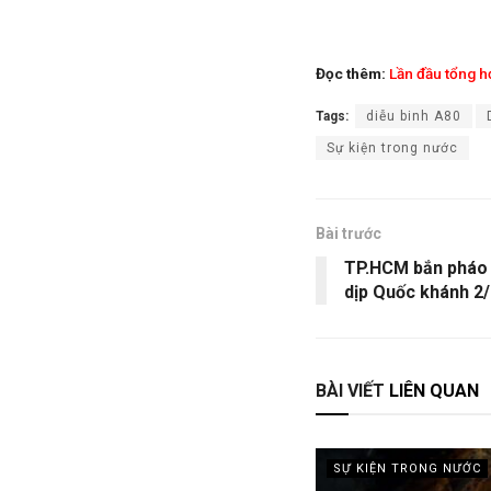
Đọc thêm:
Lần đầu tổng h
Tags:
diễu binh A80
Sự kiện trong nước
Bài trước
TP.HCM bắn pháo 
dịp Quốc khánh 2
BÀI VIẾT
LIÊN QUAN
SỰ KIỆN TRONG NƯỚC