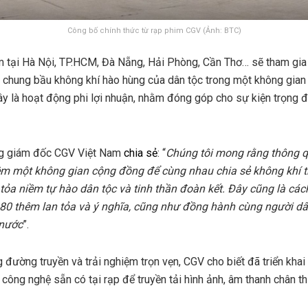
Công bố chính thức từ rạp phim CGV (Ảnh: BTC)
 tại Hà Nội, TP.HCM, Đà Nẵng, Hải Phòng, Cần Thơ… sẽ tham gia 
 chung bầu không khí hào hùng của dân tộc trong một không gian 
y là hoạt động phi lợi nhuận, nhằm đóng góp cho sự kiện trọng đại
g giám đốc CGV Việt Nam
chia sẻ
: “
Chúng tôi mong rằng thông q
hêm một không gian cộng đồng để cùng nhau chia sẻ không khí 
 tỏa niềm tự hào dân tộc và tinh thần đoàn kết. Đây cũng là c
80 thêm lan tỏa và ý nghĩa, cũng như đồng hành cùng người d
 nước
”.
đường truyền và trải nghiệm trọn vẹn, CGV cho biết đã triển khai
 công nghệ sẵn có tại rạp để truyền tải hình ảnh, âm thanh chân t