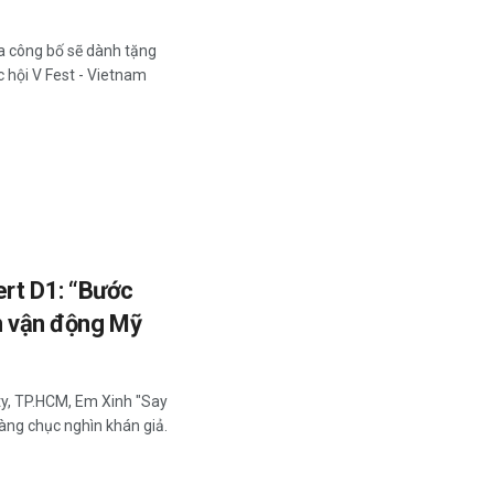
a công bố sẽ dành tặng
 hội V Fest - Vietnam
ert D1: “Bước
ân vận động Mỹ
ity, TP.HCM, Em Xinh "Say
hàng chục nghìn khán giả.