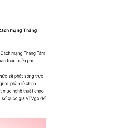
h Cách mạng Tháng
năm Cách mạng Tháng Tám
àn toàn miễn phí.
chức sẽ phát sóng trực
gồm: phần lễ chính
iết mục nghệ thuật chào
nh số quốc gia VTVgo để