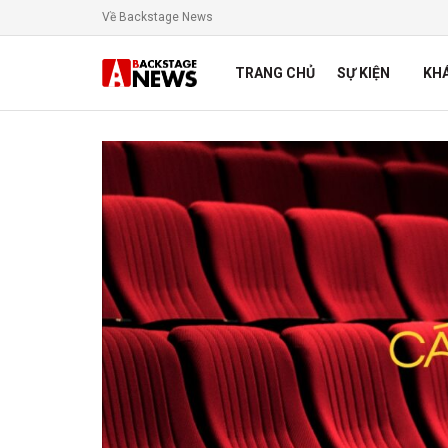
Về Backstage News
TRANG CHỦ
SỰ KIỆN
KH