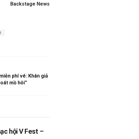
Backstage News
9
miễn phí vé: Khán giả
toát mồ hôi”
ạc hội V Fest –