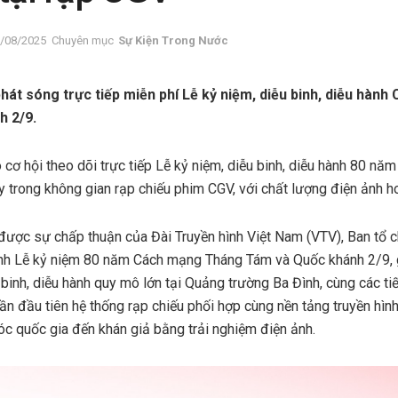
/08/2025
Chuyên mục
Sự Kiện Trong Nước
hát sóng trực tiếp miễn phí Lễ kỷ niệm, diễu binh, diễu hàn
h 2/9.
 cơ hội theo dõi trực tiếp Lễ kỷ niệm, diễu binh, diễu hành 80 
 trong không gian rạp chiếu phim CGV, với chất lượng điện ảnh ho
được sự chấp thuận của Đài Truyền hình Việt Nam (VTV), Ban tổ 
ình Lễ kỷ niệm 80 năm Cách mạng Tháng Tám và Quốc khánh 2/9, 
 binh, diễu hành quy mô lớn tại Quảng trường Ba Đình, cùng các t
ần đầu tiên hệ thống rạp chiếu phối hợp cùng nền tảng truyền hì
c quốc gia đến khán giả bằng trải nghiệm điện ảnh.