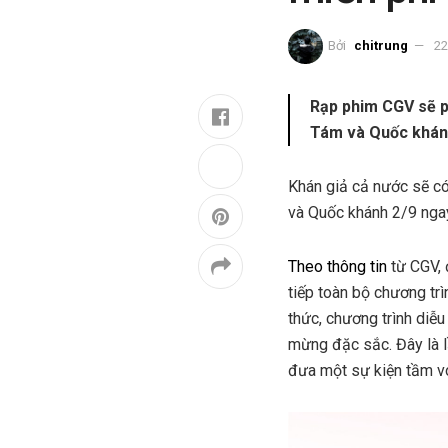
Bởi
chitrung
22
Rạp phim CGV sẽ p
Tám và Quốc khán
Khán giả cả nước sẽ có
và Quốc khánh 2/9 ngay
Theo thông tin
từ CGV, 
tiếp toàn bộ chương tr
thức, chương trình diễu
mừng đặc sắc. Đây là l
đưa một sự kiện tầm vó