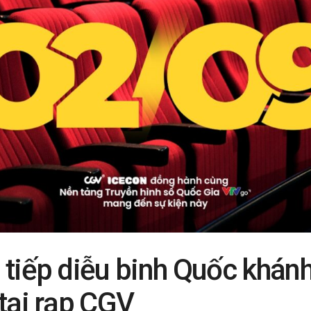
 tiếp diễu binh Quốc khánh
tại rạp CGV