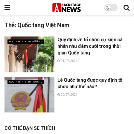
Thẻ:
Quốc tang Việt Nam
Quy định về tổ chức sự kiện cá
GÓC NHÌN & XU HƯỚNG
nhân như đám cưới trong thời
gian Quốc tang
24/07/2024
Lễ Quốc tang được quy định tổ
GÓC NHÌN & XU HƯỚNG
chức như thế nào?
20/07/2024
CÓ THỂ BẠN SẼ THÍCH