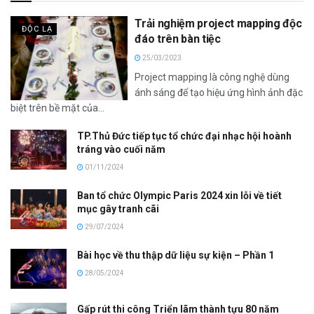
Trải nghiệm project mapping độc
ĐỘC LẠ
đáo trên bàn tiệc
25/03/2023
Project mapping là công nghệ dùng
ánh sáng để tạo hiệu ứng hình ảnh đặc
biệt trên bề mặt của...
TP.Thủ Đức tiếp tục tổ chức đại nhạc hội hoành
tráng vào cuối năm
01/11/2024
Ban tổ chức Olympic Paris 2024 xin lỗi về tiết
mục gây tranh cãi
29/07/2024
Bài học về thu thập dữ liệu sự kiện – Phần 1
28/05/2024
Gấp rút thi công Triển lãm thành tựu 80 năm