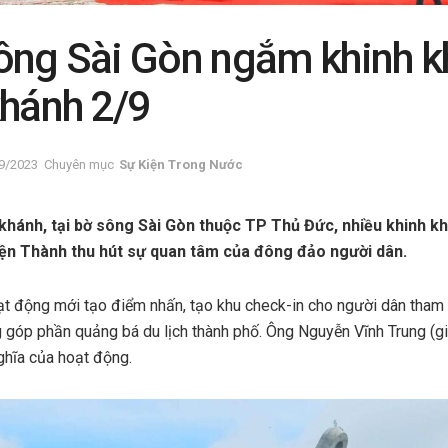
ông Sài Gòn ngắm khinh kh
khánh 2/9
9/2023
Chuyên mục
Sự Kiện Trong Nước
khánh, tại bờ sông Sài Gòn thuộc TP Thủ Đức, nhiều khinh kh
n Thành thu hút sự quan tâm của đông đảo người dân.
oạt động mới tạo điểm nhấn, tạo khu check-in cho người dân tham 
 góp phần quảng bá du lịch thành phố. Ông Nguyễn Vĩnh Trung (g
ghĩa của hoạt động.