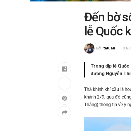
Đến bờ s
lễ Quốc 
Bởi
tatuan
03/0
Trong dịp lễ Quốc 
đường Nguyễn Thiệ
Thả khinh khí cầu là h
khánh 2/9, qua đó cũng
Thắng) thông tin về ý n