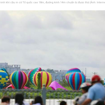
hinh khí cầu in cờ Tổ quốc cao 18m, đường kính 14m chuẩn bị được thả (Ảnh: Interne