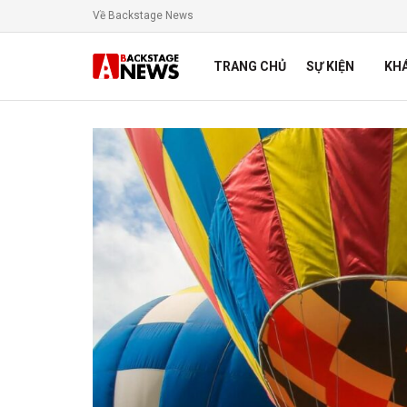
Về Backstage News
TRANG CHỦ
SỰ KIỆN
KH