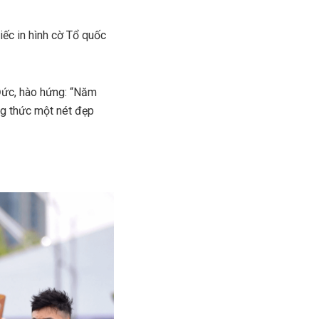
iếc in hình cờ Tổ quốc
 Đức, hào hứng: “Năm
ởng thức một nét đẹp