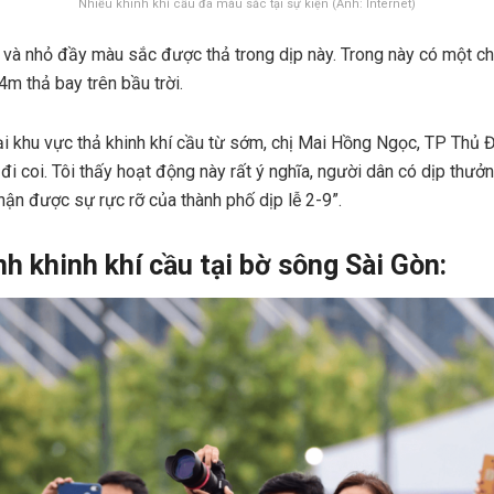
Nhiều khinh khí cầu đa màu sắc tại sự kiện (Ảnh: Internet)
n và nhỏ đầy màu sắc được thả trong dịp này. Trong này có một ch
m thả bay trên bầu trời.
ại khu vực thả khinh khí cầu từ sớm, chị Mai Hồng Ngọc, TP Thủ
 đi coi. Tôi thấy hoạt động này rất ý nghĩa, người dân có dịp thư
ận được sự rực rỡ của thành phố dịp lễ 2-9”.
h khinh khí cầu tại bờ sông Sài Gòn: