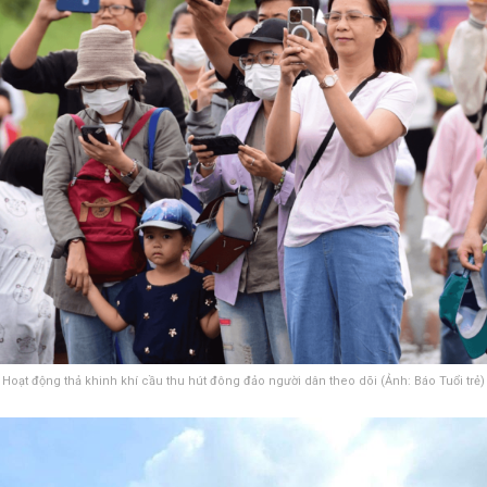
Hoạt động thả khinh khí cầu thu hút đông đảo người dân theo dõi (Ảnh: Báo Tuổi trẻ)