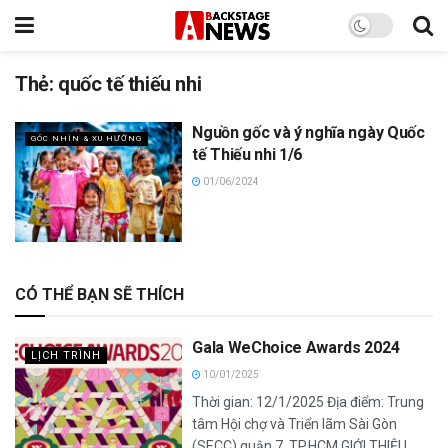
Thẻ:
quốc tế thiếu nhi
Nguồn gốc và ý nghĩa ngày Quốc
GÓC NHÌN & XU HƯỚNG
tế Thiếu nhi 1/6
01/06/2024
CÓ THỂ BẠN SẼ THÍCH
Gala WeChoice Awards 2024
LỊCH TRÌNH
10/01/2025
Thời gian: 12/1/2025 Địa điểm: Trung
tâm Hội chợ và Triển lãm Sài Gòn
(SECC) quận 7, TP.HCM GIỚI THIỆU...