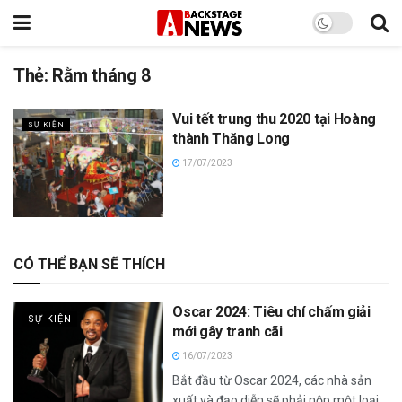
Thẻ:
Rằm tháng 8
Vui tết trung thu 2020 tại Hoàng
SỰ KIỆN
thành Thăng Long
17/07/2023
CÓ THỂ BẠN SẼ THÍCH
Oscar 2024: Tiêu chí chấm giải
SỰ KIỆN
mới gây tranh cãi
16/07/2023
Bắt đầu từ Oscar 2024, các nhà sản
xuất và đạo diễn sẽ phải nộp một loại