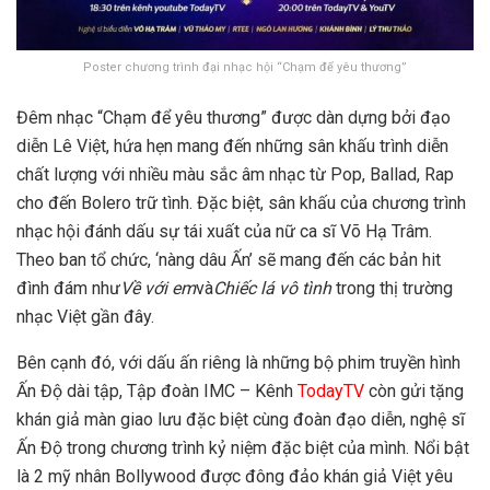
Poster chương trình đại nhạc hội “Chạm để yêu thương”
Đêm nhạc “Chạm để yêu thương” được dàn dựng bởi đạo
diễn Lê Việt, hứa hẹn mang đến những sân khấu trình diễn
chất lượng với nhiều màu sắc âm nhạc từ Pop, Ballad, Rap
cho đến Bolero trữ tình. Đặc biệt, sân khấu của chương trình
nhạc hội đánh dấu sự tái xuất của nữ ca sĩ Võ Hạ Trâm.
Theo ban tổ chức, ‘nàng dâu Ấn’ sẽ mang đến các bản hit
đình đám như
Về với em
và
Chiếc lá vô tình
trong thị trường
nhạc Việt gần đây.
Bên cạnh đó,
với dấu ấn riêng là những bộ phim truyền hình
Ấn Độ dài tập,
Tập đoàn IMC – Kênh
TodayTV
còn gửi tặng
khán giả màn giao lưu đặc biệt cùng đoàn đạo diễn, nghệ sĩ
Ấn Độ trong chương trình kỷ niệm đặc biệt của mình. Nổi bật
là 2 mỹ nhân Bollywood được đông đảo khán giả Việt yêu