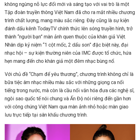
không ngừng nỗ lực đổi mới và sáng tạo với vai trò là một
Tập đoàn truyền thông Việt Nam đã cho ra mắt nhiều chương
trình chất lượng, mang màu sắc riêng. Đây cũng là sự kiện
đánh dấu kênh TodayTV chính thức lên sóng truyền hình, trở
thành “người bạn” màn ảnh quen thuộc của khán giả Việt.
Nhân dịp kỷ niệm “1 cột mốc, 2 dấu son” đặc biệt này, đại
nhạc hội – sự kiện thường niên của IMC được tổ chức, hứa
hẹn mang đến cho khán giả một đêm nhạc bùng nổ.
Với chủ đề “Chạm để yêu thương”, chương trình không chỉ là
bữa tiệc âm nhạc nhiều màu sắc với những giọng ca nổi
tiếng trong nước, mà còn là cầu nối văn hóa đưa các nghệ sĩ,
ngôi sao quốc tế nói chung và Ấn Độ nói riêng đến gần hơn
với công chúng Việt Nam qua màn ảnh nhỏ hoặc màn giao
lưu trực tiếp tại sân khấu chương trình.