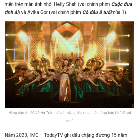
mến trên màn ảnh nhỏ: Helly Shah (vai chính phim
Cuộc đua
tình ái
) và Avika Gor (vai chính phim
Cô dâu 8 tuổi
mùa 1).
Nàng dâu Ấn Độ Võ Hạ Trâm sẽ có mặt tại đại nhạc hội cùng bản hit “Về với
em”
Năm 2023, IMC – TodayTV ghi dấu chặng đường 15 năm