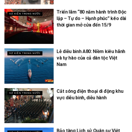
Triển lãm “80 năm hành trình Độc
SỰ KIỆN TRONG NƯỚC
lập – Tự do – Hạnh phúc” kéo dài
thời gian mở cửa đến 15/9
Lễ diễu binh A80: Niềm kiêu hãnh
SỰ KIỆN TRONG NƯỚC
và tự hào của cả dân tộc Việt
Nam
Cắt sóng điện thoại di động khu
SỰ KIỆN TRONG NƯỚC
vực diễu binh, diễu hành
Bảo tàng Lịch sử Quân sự Việt