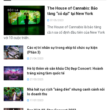
The House of Cannabis: Bảo
ĐỘC LẠ
tàng “cỏ dại” tại New York
07/05/2023
The House of Cannabis là bảo tàng
cầ.n sa cố định đầu tiên của New York
với 10 cuộc triển...
Các vị trí nhân sự trong ekip tổ chức sự kiện
(Phần 3)
21/04/2023
Hé lộ thêm về sân khấu Chị Đẹp Concert: Hoành
tráng xứng tầm quốc tế
27/03/2025
Nhà hát rục rịch “sáng đèn” nhưng canh cánh nỗi
lo doanh thu
17/07/2023