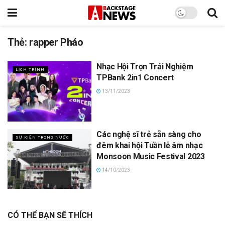
Thẻ:
rapper Pháo
Nhạc Hội Trọn Trải Nghiệm
LỊCH TRÌNH
TPBank 2in1 Concert
13/11/2023
Các nghệ sĩ trẻ sẵn sàng cho
SỰ KIỆN TRONG NƯỚC
đêm khai hội Tuần lễ âm nhạc
Monsoon Music Festival 2023
14/10/2023
CÓ THỂ BẠN SẼ THÍCH