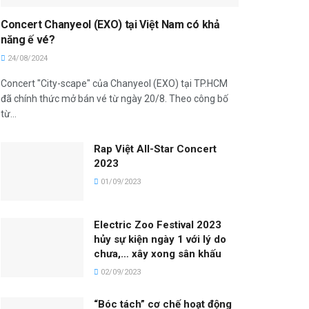
Concert Chanyeol (EXO) tại Việt Nam có khả
năng ế vé?
24/08/2024
Concert "City-scape" của Chanyeol (EXO) tại TP.HCM
đã chính thức mở bán vé từ ngày 20/8. Theo công bố
từ...
Rap Việt All-Star Concert
2023
01/09/2023
Electric Zoo Festival 2023
hủy sự kiện ngày 1 với lý do
chưa,… xây xong sân khấu
02/09/2023
“Bóc tách” cơ chế hoạt động