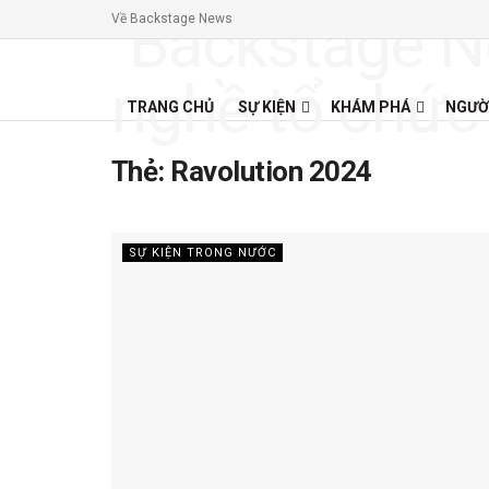
Về Backstage News
TRANG CHỦ
SỰ KIỆN
KHÁM PHÁ
NGƯỜ
Thẻ:
Ravolution 2024
SỰ KIỆN TRONG NƯỚC