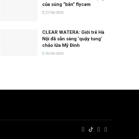
của súng “bắn” flycam
27/06/2024
CLEAR WATERA: Giới trẻ Hà
Nội đã sẵn sàng ‘quậy tung’
chảo lửa Mỹ Đình
30/06/2024