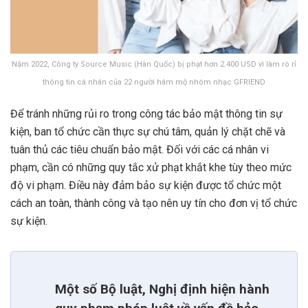
Năm 2022, Công ty Source Music (Hàn Quốc) bị phạt hơn 2.400 USD vì làm rò rỉ
thông tin cá nhân của 22 người hâm mộ nhóm nhạc GFRIEND
Để tránh những rủi ro trong công tác bảo mật thông tin sự
kiện, ban tổ chức cần thực sự chú tâm, quản lý chặt chẽ và
tuân thủ các tiêu chuẩn bảo mật. Đối với các cá nhân vi
phạm, cần có những quy tắc xử phạt khắt khe tùy theo mức
độ vi phạm. Điều này đảm bảo sự kiện được tổ chức một
cách an toàn, thành công và tạo nên uy tín cho đơn vị tổ chức
sự kiện.
Một số Bộ luật, Nghị định hiện hành