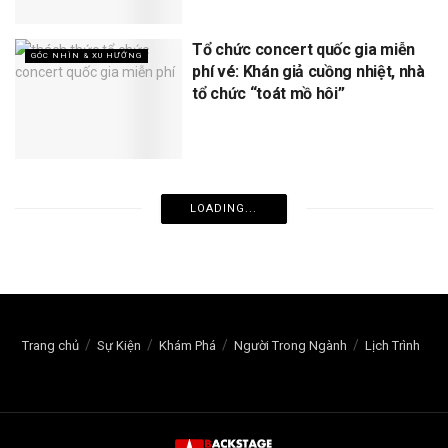
Tổ chức concert quốc gia miễn
GÓC NHÌN & XU HƯỚNG
phí vé: Khán giả cuồng nhiệt, nhà
tổ chức “toát mồ hôi”
LOADING...
Trang chủ
Sự Kiện
Khám Phá
Người Trong Ngành
Lịch Trình