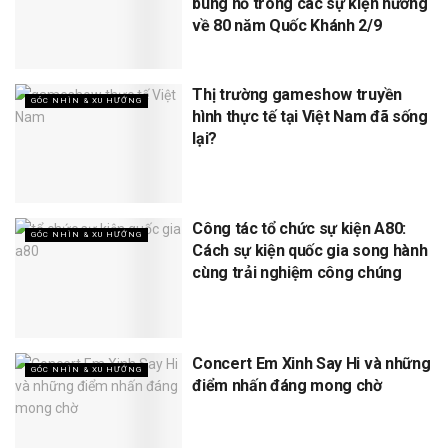
bùng nổ trong các sự kiện hướng
về 80 năm Quốc Khánh 2/9
Thị trường gameshow truyền
GÓC NHÌN & XU HƯỚNG
hình thực tế tại Việt Nam đã sống
lại?
Công tác tổ chức sự kiện A80:
GÓC NHÌN & XU HƯỚNG
Cách sự kiện quốc gia song hành
cùng trải nghiệm công chúng
Concert Em Xinh Say Hi và những
GÓC NHÌN & XU HƯỚNG
điểm nhấn đáng mong chờ