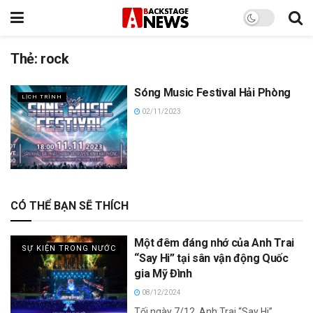
Thẻ:
rock
Sóng Music Festival Hải Phòng
LỊCH TRÌNH
02/11/2023
CÓ THỂ BẠN SẼ THÍCH
Một đêm đáng nhớ của Anh Trai
SỰ KIỆN TRONG NƯỚC
“Say Hi” tại sân vận động Quốc
gia Mỹ Đình
08/12/2024
Tối ngày 7/12, Anh Trai “Say Hi”