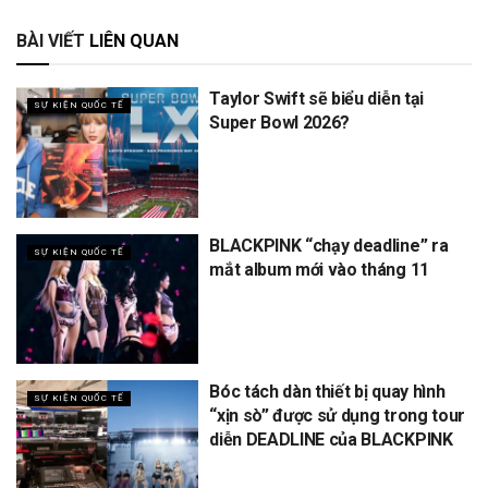
BÀI VIẾT
LIÊN QUAN
Taylor Swift sẽ biểu diễn tại
SỰ KIỆN QUỐC TẾ
Super Bowl 2026?
BLACKPINK “chạy deadline” ra
SỰ KIỆN QUỐC TẾ
mắt album mới vào tháng 11
Bóc tách dàn thiết bị quay hình
SỰ KIỆN QUỐC TẾ
“xịn sò” được sử dụng trong tour
diễn DEADLINE của BLACKPINK