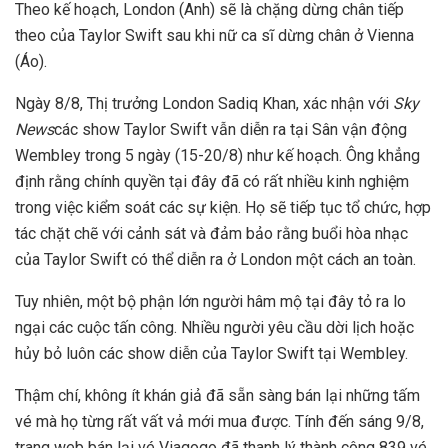
Theo kế hoạch, London (Anh) sẽ là chặng dừng chân tiếp
theo của Taylor Swift sau khi nữ ca sĩ dừng chân ở Vienna
(Áo).
Ngày 8/8, Thị trưởng London Sadiq Khan, xác nhận với
Sky
News
các show Taylor Swift vẫn diễn ra tại Sân vận động
Wembley trong 5 ngày (15-20/8) như kế hoạch. Ông khẳng
định rằng chính quyền tại đây đã có rất nhiều kinh nghiệm
trong việc kiểm soát các sự kiện. Họ sẽ tiếp tục tổ chức, hợp
tác chặt chẽ với cảnh sát và đảm bảo rằng buổi hòa nhạc
của Taylor Swift có thể diễn ra ở London một cách an toàn.
Tuy nhiên, một bộ phận lớn người hâm mộ tại đây tỏ ra lo
ngại các cuộc tấn công. Nhiều người yêu cầu dời lịch hoặc
hủy bỏ luôn các show diễn của Taylor Swift tại Wembley.
Thậm chí, không ít khán giả đã sẵn sàng bán lại những tấm
vé mà họ từng rất vất vả mới mua được. Tính đến sáng 9/8,
trang web bán lại vé Viagogo đã thanh lý thành công 839 vé