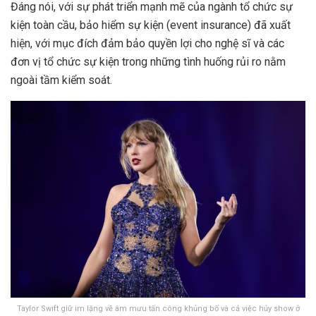
Đáng nói, với sự phát triển mạnh mẽ của ngành tổ chức sự
kiện toàn cầu, bảo hiểm sự kiện (event insurance) đã xuất
hiện, với mục đích đảm bảo quyền lợi cho nghệ sĩ và các
đơn vị tổ chức sự kiện trong những tình huống rủi ro nằm
ngoài tầm kiểm soát.
Taylor Swift giữ im lặng về âm mưu tấn công khủng bố và cả việc hủy show ở