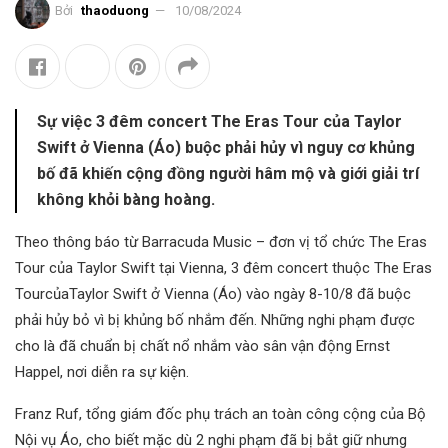
Bởi
thaoduong
10/08/2024
Sự việc 3 đêm concert The Eras Tour của Taylor
Swift ở Vienna (Áo) buộc phải hủy vì nguy cơ khủng
bố đã khiến cộng đồng người hâm mộ và giới giải trí
không khỏi bàng hoàng.
Theo thông báo từ Barracuda Music – đơn vị tổ chức The Eras
Tour của Taylor Swift tại Vienna, 3 đêm concert thuộc The Eras
Tour
của
Taylor Swift
ở Vienna (Áo) vào ngày 8-10/8 đã buộc
phải hủy bỏ vì bị khủng bố nhắm đến. Những nghi phạm được
cho là đã chuẩn bị chất nổ nhắm vào sân vận động Ernst
Happel, nơi diễn ra sự kiện.
Franz Ruf, tổng giám đốc phụ trách an toàn công cộng của Bộ
Nội vụ Áo, cho biết mặc dù 2 nghi phạm đã bị bắt giữ nhưng