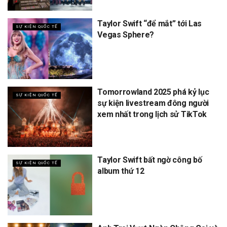
Taylor Swift “để mắt” tới Las
SỰ KIỆN QUỐC TẾ
Vegas Sphere?
Tomorrowland 2025 phá kỷ lục
SỰ KIỆN QUỐC TẾ
sự kiện livestream đông người
xem nhất trong lịch sử TikTok
Taylor Swift bất ngờ công bố
SỰ KIỆN QUỐC TẾ
album thứ 12