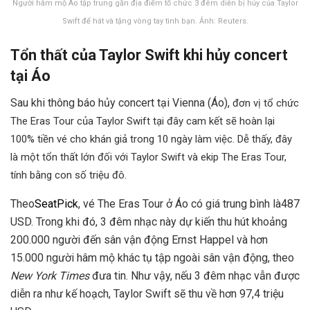
Người hâm mộ Áo tập trung gần địa điểm tổ chức 3 đêm diễn bị hủy của Taylor
Swift để hát và tặng vòng tay tình bạn. Ảnh: Reuters.
Tổn thất của Taylor Swift khi hủy concert
tại Áo
Sau khi thông báo hủy concert tại Vienna (Áo),
đơn vị tổ chức
The Eras Tour của Taylor Swift tại đây cam kết sẽ hoàn lại
100% tiền vé cho khán giả trong 10 ngày làm việc. Dễ thấy, đây
là một tổn thất lớn đối với Taylor Swift và ekip The Eras Tour,
tính bằng con số triệu đô.
Theo
SeatPick
, vé The Eras Tour ở Áo có giá trung bình là
487
USD
. Trong khi đó, 3 đêm nhạc này dự kiến thu hút khoảng
200.000 người đến sân vận động Ernst Happel và hơn
15.000 người hâm mộ khác tụ tập ngoài sân vận động, theo
New York Times
đưa tin. Như vậy, nếu 3 đêm nhạc vẫn được
diễn ra như kế hoạch, Taylor Swift sẽ thu về hơn
97,4 triệu