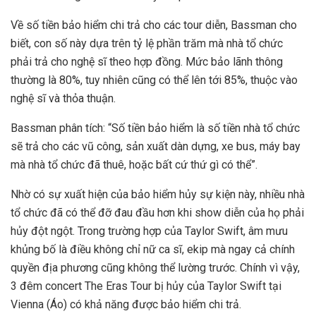
Về số tiền bảo hiểm chi trả cho các tour diễn, Bassman cho
biết, con số này dựa trên tỷ lệ phần trăm mà nhà tổ chức
phải trả cho nghệ sĩ theo hợp đồng. Mức bảo lãnh thông
thường là 80%, tuy nhiên cũng có thể lên tới 85%, thuộc vào
nghệ sĩ và thỏa thuận.
Bassman phân tích: “Số tiền bảo hiểm là số tiền nhà tổ chức
sẽ trả cho các vũ công, sản xuất dàn dựng, xe bus, máy bay
mà nhà tổ chức đã thuê, hoặc bất cứ thứ gì có thể”.
Nhờ có sự xuất hiện của bảo hiểm hủy sự kiện này, nhiều nhà
tổ chức đã có thể đỡ đau đầu hơn khi show diễn của họ phải
hủy đột ngột. Trong trường hợp của Taylor Swift, âm mưu
khủng bố là điều không chỉ nữ ca sĩ, ekip mà ngay cả chính
quyền địa phương cũng không thể lường trước. Chính vì vậy,
3 đêm concert The Eras Tour bị hủy của Taylor Swift tại
Vienna (Áo) có khả năng được bảo hiểm chi trả.