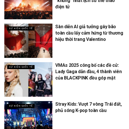
“khủng” nhất lịch sử thể thao
điện tử
Sàn diễn AI giả tưởng gây bão
SỰ KIỆN QUỐC TẾ
toàn cầu lấy cảm hứng từ thương
hiệu thời trang Valentino
VMAs 2025 công bố các đề cử:
SỰ KIỆN QUỐC TẾ
Lady Gaga dẫn đầu, 4 thành viên
của BLACKPINK đều góp mặt
Stray Kids: Vượt 7 vòng Trái đất,
SỰ KIỆN QUỐC TẾ
phủ sóng K-pop toàn cầu