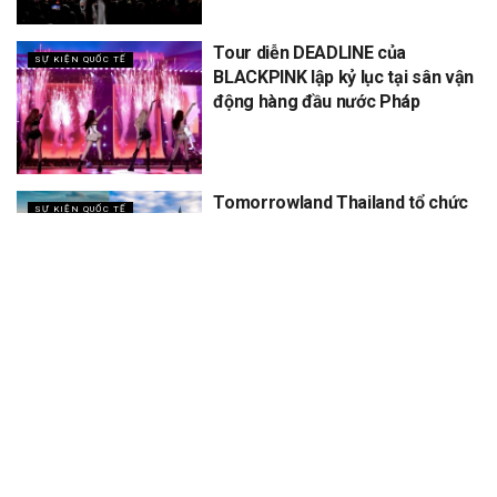
Tour diễn DEADLINE của
SỰ KIỆN QUỐC TẾ
BLACKPINK lập kỷ lục tại sân vận
động hàng đầu nước Pháp
Tomorrowland Thailand tổ chức
SỰ KIỆN QUỐC TẾ
5 năm, dự kiến thu về 12 tỷ
XEM THÊM