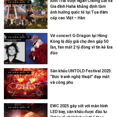
Anh Trai Vượt Ngàn Chông Gai và
SỰ KIỆN QUỐC TẾ
Gia đình Haha khẳng định tầm
ảnh hưởng quốc tế tại Tọa đàm
cấp cao Việt – Hàn
Vé concert G-Dragon tại Hồng
SỰ KIỆN QUỐC TẾ
Kông bị đẩy giá chợ đen gấp 50
lần, fan mất 2 tỷ đồng vì tin kẻ lừa
đảo
Sân khấu UNTOLD Festival 2025:
SỰ KIỆN QUỐC TẾ
“Bức tranh nghệ thuật” đẹp mắt
và công phu
EWC 2025 gây sốt với màn hình
SỰ KIỆN QUỐC TẾ
LED bay, sân khấu được đầu tư