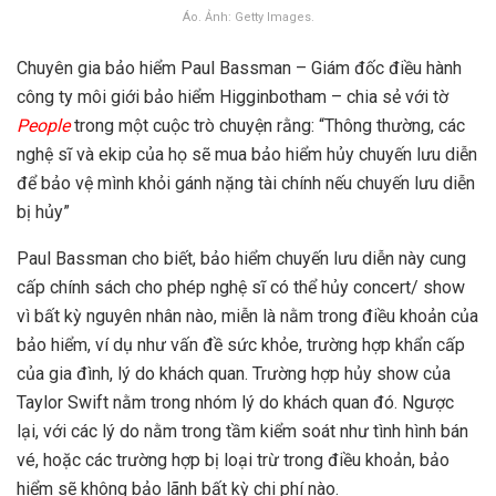
Áo. Ảnh: Getty Images.
Chuyên gia bảo hiểm Paul Bassman – Giám đốc điều hành
công ty môi giới bảo hiểm Higginbotham – chia sẻ với tờ
People
trong một cuộc trò chuyện rằng: “Thông thường, các
nghệ sĩ và ekip của họ sẽ mua bảo hiểm hủy chuyến lưu diễn
để bảo vệ mình khỏi gánh nặng tài chính nếu chuyến lưu diễn
bị hủy”
Paul Bassman cho biết, bảo hiểm chuyến lưu diễn này cung
cấp chính sách cho phép nghệ sĩ có thể hủy concert/ show
vì bất kỳ nguyên nhân nào, miễn là nằm trong điều khoản của
bảo hiểm, ví dụ như vấn đề sức khỏe, trường hợp khẩn cấp
của gia đình, lý do khách quan. Trường hợp hủy show của
Taylor Swift nằm trong nhóm lý do khách quan đó. Ngược
lại, với các lý do nằm trong tầm kiểm soát như tình hình bán
vé, hoặc các trường hợp bị loại trừ trong điều khoản, bảo
hiểm sẽ không bảo lãnh bất kỳ chi phí nào.