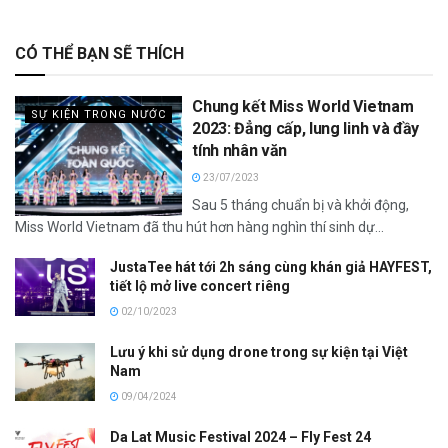
CÓ THỂ BẠN SẼ THÍCH
Chung kết Miss World Vietnam
SỰ KIỆN TRONG NƯỚC
2023: Đẳng cấp, lung linh và đầy
tính nhân văn
23/07/2023
Sau 5 tháng chuẩn bị và khởi động,
Miss World Vietnam đã thu hút hơn hàng nghìn thí sinh dự...
JustaTee hát tới 2h sáng cùng khán giả HAYFEST,
tiết lộ mở live concert riêng
02/10/2023
Lưu ý khi sử dụng drone trong sự kiện tại Việt
Nam
09/04/2024
Da Lat Music Festival 2024 – Fly Fest 24