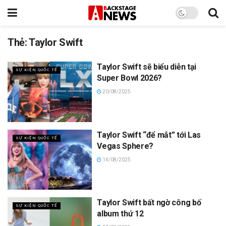
Thẻ:
Taylor Swift
Taylor Swift sẽ biểu diễn tại
SỰ KIỆN QUỐC TẾ
Super Bowl 2026?
20/08/2025
Taylor Swift “để mắt” tới Las
SỰ KIỆN QUỐC TẾ
Vegas Sphere?
14/08/2025
Taylor Swift bất ngờ công bố
SỰ KIỆN QUỐC TẾ
album thứ 12