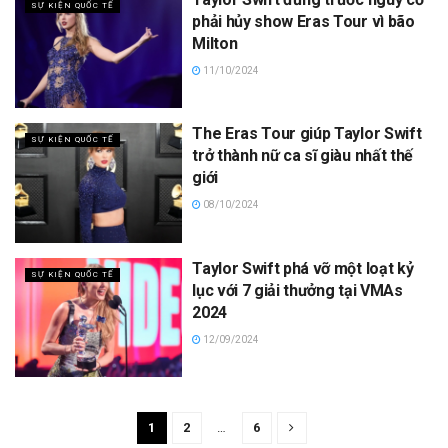
SỰ KIỆN QUỐC TẾ
phải hủy show Eras Tour vì bão
Milton
11/10/2024
The Eras Tour giúp Taylor Swift
SỰ KIỆN QUỐC TẾ
trở thành nữ ca sĩ giàu nhất thế
giới
08/10/2024
Taylor Swift phá vỡ một loạt kỷ
SỰ KIỆN QUỐC TẾ
lục với 7 giải thưởng tại VMAs
2024
12/09/2024
1
2
…
6