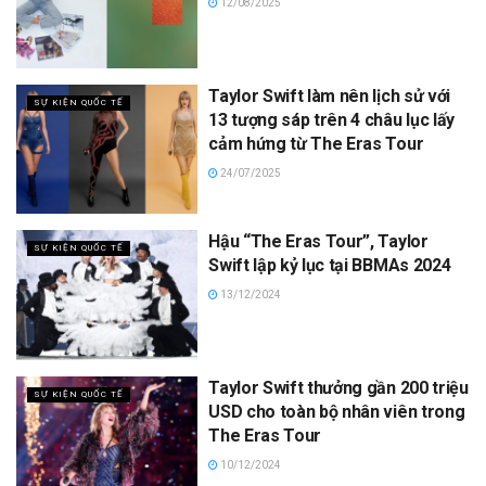
12/08/2025
Taylor Swift làm nên lịch sử với
SỰ KIỆN QUỐC TẾ
13 tượng sáp trên 4 châu lục lấy
cảm hứng từ The Eras Tour
24/07/2025
Hậu “The Eras Tour”, Taylor
SỰ KIỆN QUỐC TẾ
Swift lập kỷ lục tại BBMAs 2024
13/12/2024
Taylor Swift thưởng gần 200 triệu
SỰ KIỆN QUỐC TẾ
USD cho toàn bộ nhân viên trong
The Eras Tour
10/12/2024