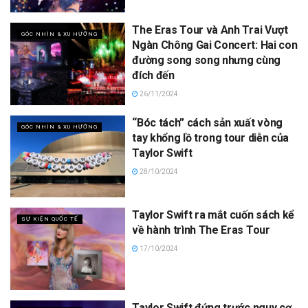
The Eras Tour và Anh Trai Vượt
GÓC NHÌN & XU HƯỚNG
Ngàn Chông Gai Concert: Hai con
đường song song nhưng cùng
đích đến
26/11/2024
“Bóc tách” cách sản xuất vòng
GÓC NHÌN & XU HƯỚNG
tay khổng lồ trong tour diễn của
Taylor Swift
28/10/2024
Taylor Swift ra mắt cuốn sách kể
SỰ KIỆN QUỐC TẾ
về hành trình The Eras Tour
17/10/2024
Taylor Swift đứng trước nguy cơ