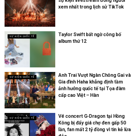
sự kiện livestream đông người
xem nhất trong lịch sử TikTok
Taylor Swift bất ngờ công bố
SỰ KIỆN QUỐC TẾ
album thứ 12
Anh Trai Vượt Ngàn Chông Gai và
SỰ KIỆN QUỐC TẾ
Gia đình Haha khẳng định tầm
ảnh hưởng quốc tế tại Tọa đàm
cấp cao Việt – Hàn
Vé concert G-Dragon tại Hồng
SỰ KIỆN QUỐC TẾ
Kông bị đẩy giá chợ đen gấp 50
lần, fan mất 2 tỷ đồng vì tin kẻ lừa