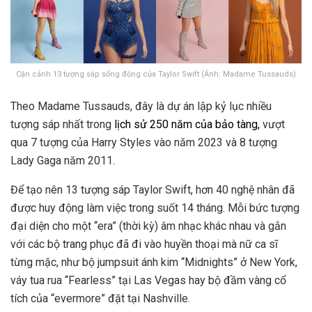
Cận cảnh 13 tượng sáp sống động của Taylor Swift (Ảnh: Madame Tussauds)
Theo Madame Tussauds, đây là dự án lập kỷ lục nhiều
tượng sáp nhất trong
lịch sử 250 năm của bảo tàng,
vượt
qua 7 tượng của Harry Styles vào năm 2023 và 8 tượng
Lady Gaga năm 2011.
Để tạo nên 13 tượng sáp Taylor Swift, hơn 40 nghệ nhân đã
được huy động làm việc trong suốt 14 tháng. Mỗi bức tượng
đại diện cho một “era” (thời kỳ) âm nhạc khác nhau và gắn
với các bộ trang phục đã đi vào huyền thoại mà nữ ca sĩ
từng mặc, như bộ jumpsuit ánh kim “Midnights” ở New York,
váy tua rua “Fearless” tại Las Vegas hay bộ đầm vàng cổ
tích của “evermore” đặt tại Nashville.