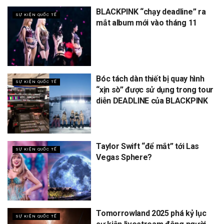
BLACKPINK “chạy deadline” ra
SỰ KIỆN QUỐC TẾ
mắt album mới vào tháng 11
Bóc tách dàn thiết bị quay hình
SỰ KIỆN QUỐC TẾ
“xịn sò” được sử dụng trong tour
diễn DEADLINE của BLACKPINK
Taylor Swift “để mắt” tới Las
SỰ KIỆN QUỐC TẾ
Vegas Sphere?
Tomorrowland 2025 phá kỷ lục
SỰ KIỆN QUỐC TẾ