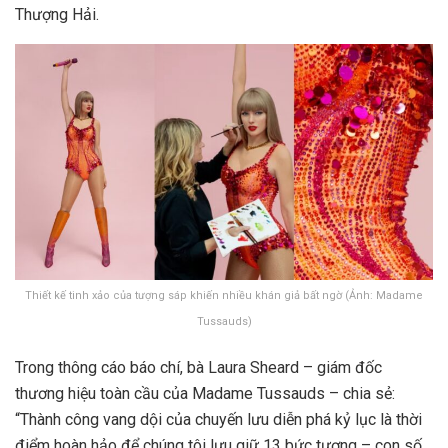
Thượng Hải.
Thiết kế tinh xảo của tượng sáp khiến nhiều khán giả bất ngờ (Ảnh: Madame
Tussauds)
Trong thông cáo báo chí, bà Laura Sheard – giám đốc
thương hiệu toàn cầu của Madame Tussauds – chia sẻ:
“Thành công vang dội của chuyến lưu diễn phá kỷ lục là thời
điểm hoàn hảo để chúng tôi lưu giữ 13 bức tượng – con số