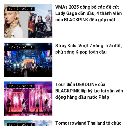
VMAs 2025 công bố các đề cử:
SỰ KIỆN QUỐC TẾ
Lady Gaga dẫn đầu, 4 thành viên
của BLACKPINK đều góp mặt
Stray Kids: Vượt 7 vòng Trái đất,
SỰ KIỆN QUỐC TẾ
phủ sóng K-pop toàn cầu
Tour diễn DEADLINE của
SỰ KIỆN QUỐC TẾ
BLACKPINK lập kỷ lục tại sân vận
động hàng đầu nước Pháp
Tomorrowland Thailand tổ chức
SỰ KIỆN QUỐC TẾ