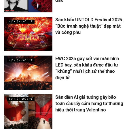
đảo
Sân khấu UNTOLD Festival 2025:
SỰ KIỆN QUỐC TẾ
“Bức tranh nghệ thuật” đẹp mắt
và công phu
EWC 2025 gây sốt với màn hình
SỰ KIỆN QUỐC TẾ
LED bay, sân khấu được đầu tư
“khủng” nhất lịch sử thể thao
điện tử
Sàn diễn AI giả tưởng gây bão
SỰ KIỆN QUỐC TẾ
toàn cầu lấy cảm hứng từ thương
hiệu thời trang Valentino