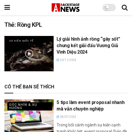
Thẻ:
Rồng KPL
Lý giải hình ảnh rồng “gây sốt”
SỰ KIỆN QUỐC TẾ
chung kết giải đấu Vương Giả
Vinh Diệu 2024
20/11/2024
CÓ THỂ BẠN SẼ THÍCH
5 tips làm event proposal nhanh
GÓC NHÌN & XU
HƯỚNG
mà vẫn chuyên nghiệp
28/07/2025
Trong bối cảnh ngành sự kiện cạnh
tranh khốc liệt, event proposal (bản đề