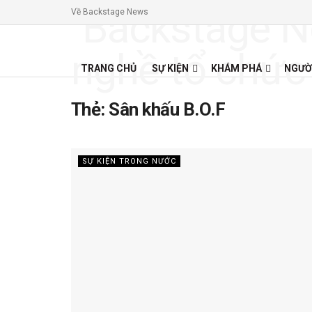
Về Backstage News
TRANG CHỦ
SỰ KIỆN
KHÁM PHÁ
NGƯỜ
Thẻ:
Sân khấu B.O.F
SỰ KIỆN TRONG NƯỚC