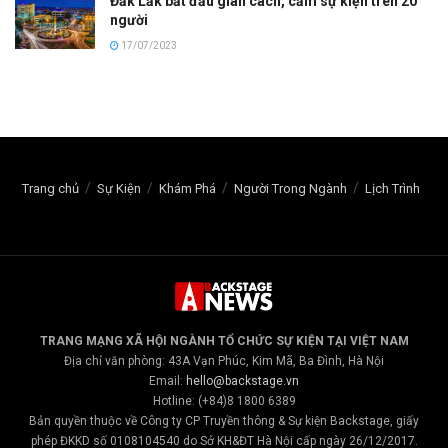
Đăk Lăk bắt đầu giãn cách, cấm sự kiện trên 20
người
17/07/2023
Trang chủ
Sự Kiện
Khám Phá
Người Trong Ngành
Lịch Trình
TRANG MẠNG XÃ HỘI NGÀNH TỔ CHỨC SỰ KIỆN TẠI VIỆT NAM
Địa chỉ văn phòng: 43A Vạn Phúc, Kim Mã, Ba Đình, Hà Nội
Email:
hello@backstage.vn
Hotline: (+84)8 1800 6389
Bản quyền thuộc về Công ty CP Truyền thông & Sự kiện Backstage, giấy
phép ĐKKD số 0108104540 do Sở KH&ĐT Hà Nội cấp ngày 26/12/2017.