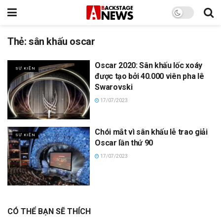
Thẻ:
sân khấu oscar
Oscar 2020: Sân khấu lốc xoáy
SỰ KIỆN
được tạo bởi 40.000 viên pha lê
Swarovski
17/07/2023
Chói mắt vì sân khấu lễ trao giải
SỰ KIỆN
Oscar lần thứ 90
17/07/2023
CÓ THỂ BẠN SẼ THÍCH