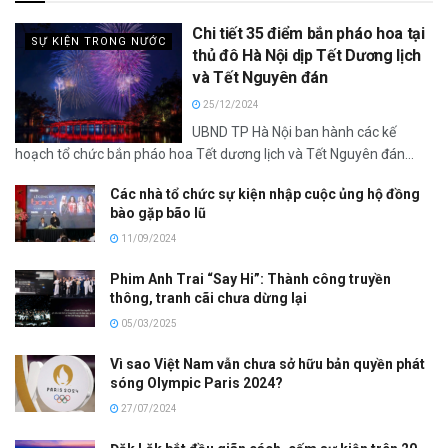
Chi tiết 35 điểm bắn pháo hoa tại
SỰ KIỆN TRONG NƯỚC
thủ đô Hà Nội dịp Tết Dương lịch
và Tết Nguyên đán
25/12/2024
UBND TP Hà Nội ban hành các kế
hoạch tổ chức bắn pháo hoa Tết dương lịch và Tết Nguyên đán...
Các nhà tổ chức sự kiện nhập cuộc ủng hộ đồng
bào gặp bão lũ
11/09/2024
Phim Anh Trai “Say Hi”: Thành công truyền
thông, tranh cãi chưa dừng lại
05/03/2025
Vì sao Việt Nam vẫn chưa sở hữu bản quyền phát
sóng Olympic Paris 2024?
27/07/2024