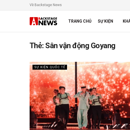
Về Backstage News
TRANG CHỦ
SỰ KIỆN
KH
Thẻ:
Sân vận động Goyang
SỰ KIỆN QUỐC TẾ