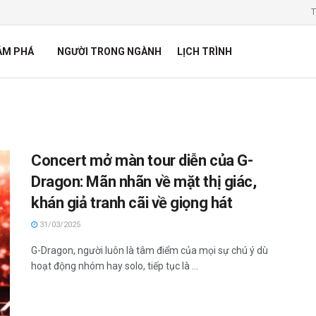
T
ÁM PHÁ
NGƯỜI TRONG NGÀNH
LỊCH TRÌNH
Concert mở màn tour diễn của G-
Dragon: Mãn nhãn về mặt thị giác,
khán giả tranh cãi về giọng hát
31/03/2025
G-Dragon, người luôn là tâm điểm của mọi sự chú ý dù
hoạt động nhóm hay solo, tiếp tục là ...