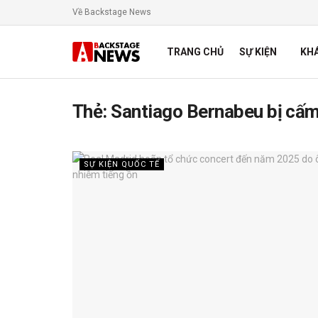
Về Backstage News
TRANG CHỦ
SỰ KIỆN
KH
Thẻ:
Santiago Bernabeu bị cấ
SỰ KIỆN QUỐC TẾ