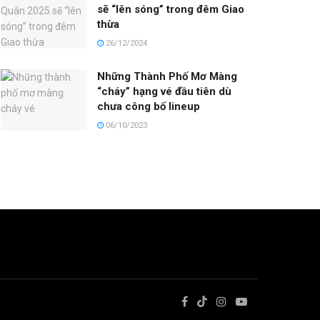
sẽ “lên sóng” trong đêm Giao
thừa
26/12/2024
Những Thành Phố Mơ Màng
“cháy” hạng vé đầu tiên dù
chưa công bố lineup
06/10/2023