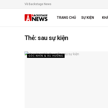
Về Backstage News
TRANG CHỦ
SỰ KIỆN
KH
Thẻ:
sau sự kiện
GÓC NHÌN & XU HƯỚNG