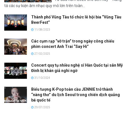
tá các sự kiện âm nhạc quy mô lớn trên toàn...
Thành phố Vũng Tàu tổ chức lễ hội bia “Vũng Tàu
BeerFest”
11/08/2023
Các cụm rạp “vỡ trận” trong ngày công chiếu
phim concert Anh Trai “Say Hi”
27/02/2025
Concert quy tụ nhiều nghệ sĩ Hàn Quốc tại sân Mỹ
Đình bị khán giả nghi ngờ
31/10/2024
Biểu tượng K-Pop toàn cầu JENNIE trở thành
“nàng thơ” du lịch Seoul trong chiến dịch quảng
bá quốc tế
29/07/2025