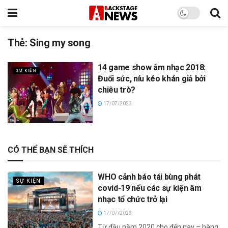
Thẻ:
Sing my song
14 game show âm nhạc 2018:
SỰ KIỆN
Đuối sức, níu kéo khán giả bởi
chiêu trò?
17/07/2023
CÓ THỂ BẠN SẼ THÍCH
WHO cảnh báo tái bùng phát
SỰ KIỆN
covid-19 nếu các sự kiện âm
nhạc tổ chức trở lại
17/07/2023
Từ đầu năm 2020 cho đến nay – hàng