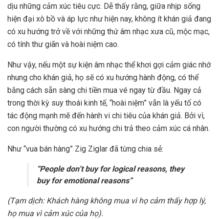
dịu những cảm xúc tiêu cực. Dễ thấy rằng, giữa nhịp sống
hiện đại xô bồ và áp lực như hiện nay, không ít khán giả đang
có xu hướng trở về với những thứ âm nhạc xưa cũ, mộc mạc,
có tính thư giãn và hoài niệm cao.
Như vậy, nếu một sự kiện âm nhạc thể khơi gợi cảm giác nhớ
nhung cho khán giả, họ sẽ có xu hướng hành động, có thể
bằng cách sẵn sàng chi tiền mua vé ngay từ đầu. Ngay cả
trong thời kỳ suy thoái kinh tế, “hoài niệm” vẫn là yếu tố có
tác động mạnh mẽ đến hành vi chi tiêu của khán giả. Bởi vì,
con người thường có xu hướng chi trả theo cảm xúc cá nhân.
Như “vua bán hàng” Zig Ziglar đã từng chia sẻ:
“People don’t buy for logical reasons, they
buy for emotional reasons”
(
Tạm dịch: Khách hàng không mua vì họ cảm thấy hợp lý,
họ mua vì cảm xúc của họ).