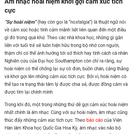
Âm nhạc hoài niệm khơi gợi cảm xúc tích
cực
“Sự hoài niệm”
(hay còn gọi là “nostalgia”) là thuật ngữ nói
về cảm xúc hoặc tình cảm mãnh liệt liên quan đến một điều
gì đó trong quá khứ. Theo các nhà khoa học, những gì gắn
liền với tuổi trẻ sẽ luôn hiện hữu trong bộ nhớ con người,
thậm chí có thể ảnh hưởng tới sở thích hay tính cách cá nhân.
Nghiên cứu của Đại học Southampton còn chỉ ra rằng, sự
hoài niệm có thể chống lại sự cô đơn, buồn chán, căng thẳng
và khơi gợi lên những cảm xúc tích cực. Bởi vì, hoài niệm có
thể tạo ra trạng thái tâm lý được chia sẻ, được đồng cảm và
được tìm lại chính mình.
Trong khi đó, một trong những thứ dễ gợi cảm xúc hoài niệm
nhất chính là âm nhạc. Cùng với sự hoài niệm, âm nhạc cũng
thúc đẩy những cảm xúc tích cực. Theo
báo cáo
của
Viện
Hàn lâm Khoa học Quốc Gia Hoa Kỳ
, âm nhạc vào não bộ