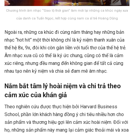
Chương trình âm nhạc “Giao lộ thời gian” làm mới lại những ca khúc ngày xưa
của danh ca Tuấn Ngọc, kết hợp cùng nam ca sĩ trẻ Hoàng Dũng
Ngoài ra, những ca khúc đi cùng năm tháng hay những bản
nhạc “hot hit” một thời không chỉ là kỷ niệm thanh xuân của
thế hệ 8x, 9x, đôi khi còn gắn liền với tuổi thơ của thế hệ trẻ.
Âm nhạc xưa cũ có thể là ký ức chung, cũng có thể là cảm
xúc riêng, nhưng đều mang đến không gian để tất cả cùng
nhau tạo nên kỷ niệm và chia sẻ đam mê âm nhạc.
Nắm bắt tâm lý hoài niệm và chi trả theo
cảm xúc của khán giả
Theo nghiên cứu được thực hiện bởi Harvard Business
School, phần lớn khách hàng đồng ý chi tiêu nhiều hơn cho
sản phẩm và thương hiệu gợi lên cảm xúc hoài niệm. Đối với
họ, những sản phẩm này mang lại cảm giác thoải mái và xoa