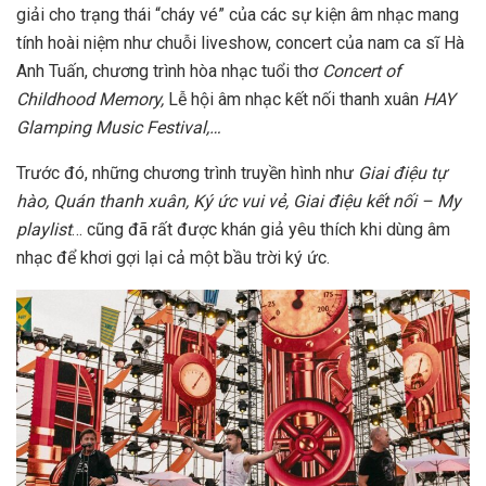
giải cho trạng thái “cháy vé” của các sự kiện âm nhạc mang
tính hoài niệm như chuỗi liveshow, concert của nam ca sĩ Hà
Anh Tuấn, chương trình hòa nhạc tuổi thơ
Concert of
Childhood Memory,
Lễ hội âm nhạc kết nối thanh xuân
HAY
Glamping Music Festival,…
Trước đó, những chương trình truyền hình như
Giai điệu tự
hào
,
Quán thanh xuân
,
Ký ức vui vẻ
,
Giai điệu kết nối – My
playlist
… cũng đã rất được khán giả yêu thích khi dùng âm
nhạc để khơi gợi lại cả một bầu trời ký ức.