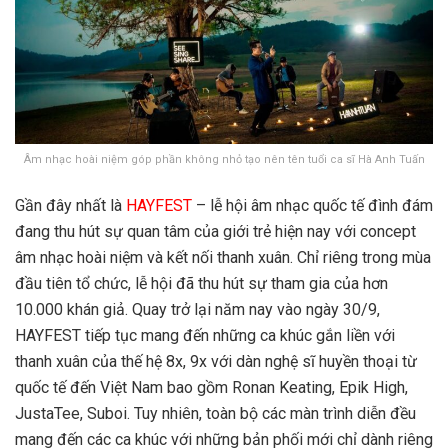
Âm nhạc hoài niệm góp phần không nhỏ tạo nên tên tuổi ca sĩ Hà Anh Tuấn
Gần đây nhất là
HAYFEST
– lễ hội âm nhạc quốc tế đình đám
đang thu hút sự quan tâm của giới trẻ hiện nay với concept
âm nhạc hoài niệm và kết nối thanh xuân. Chỉ riêng trong mùa
đầu tiên tổ chức, lễ hội đã thu hút sự tham gia của hơn
10.000 khán giả. Quay trở lại năm nay vào ngày 30/9,
HAYFEST tiếp tục mang đến những ca khúc gắn liền với
thanh xuân của thế hệ 8x, 9x với dàn nghệ sĩ huyền thoại từ
quốc tế đến Việt Nam bao gồm Ronan Keating, Epik High,
JustaTee, Suboi. Tuy nhiên, toàn bộ các màn trình diễn đều
mang đến các ca khúc với những bản phối mới chỉ dành riêng