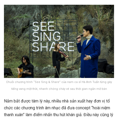
Chuỗi chương trình “See Sing & Share” của nam ca sĩ Hà Anh Tuấn từng gây
tiếng vang một thời, nhanh chóng cháy vé sau thời gian ngắn mở bán
Nắm bắt được tâm lý này, nhiều nhà sản xuất hay đơn vị tổ
chức các chương trình âm nhạc đã đưa concept “hoài niệm
thanh xuân” làm điểm nhấn thu hút khán giả. Điều này cũng lý