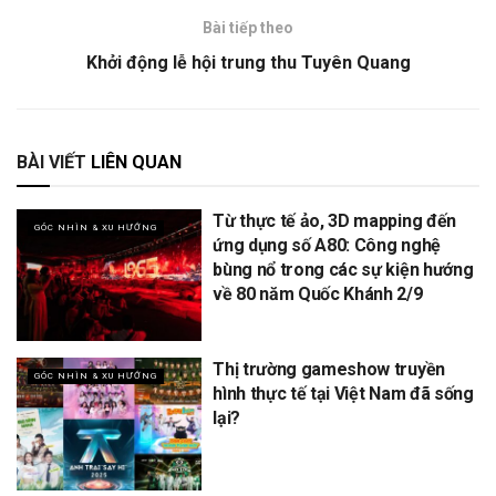
Bài tiếp theo
Khởi động lễ hội trung thu Tuyên Quang
BÀI VIẾT
LIÊN QUAN
Từ thực tế ảo, 3D mapping đến
GÓC NHÌN & XU HƯỚNG
ứng dụng số A80: Công nghệ
bùng nổ trong các sự kiện hướng
về 80 năm Quốc Khánh 2/9
Thị trường gameshow truyền
GÓC NHÌN & XU HƯỚNG
hình thực tế tại Việt Nam đã sống
lại?