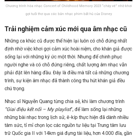
Chương trình hòa nhạc Concert of Childhood Memory 2023 “cháy vé” nhờ khơi
gợi tuổi thơ qua các bản nhạc phim bất hủ của Disney
Trải nghiệm cảm xúc mới qua âm nhạc cũ
Những ca khúc cũ được thể hiện lại luôn có chỗ đứng nhất
định nhờ việc khơi gợi cảm xúc hoài niệm, cho khán giả được
sống lại với những ký ức một thời. Nhưng để chinh phục
người nghe và có chỗ đứng riêng, chất lượng âm nhạc vẫn
phải đặt lên hàng đầu. Đây là điều mà tất cả những chương
trình, sự kiện âm nhạc đã thành công thu hút khán giả đều
chú trọng.
Nhạc sĩ Nguyễn Quang từng chia sẻ, khi làm chương trình
“Giai điệu kết nối – My playlist
”, để làm sống lại những
những bài nhạc trong lịch sử, ê-kíp thực hiện đã dành nhiều
tâm sức, tỉ mỉ chọn lọc các nguồn tư liệu tại Trung tâm lưu
trữ Quốc gia II với 14km giá đựng tài liệu, hơn 4.000 đĩa, gần