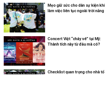
Mẹo giữ sức cho dân sự kiện khi
GÓC NHÌN & XU HƯỚNG
làm việc liên tục ngoài trời nắng
Concert Việt “cháy vé” tại Mỹ:
GÓC NHÌN & XU HƯỚNG
Thành tích này từ đâu mà có?
Checklist quan trọng cho nhà tổ
GÓC NHÌN & XU HƯỚNG
chức khi làm sự kiện ngoài trời
vào mùa hè nắng nóng