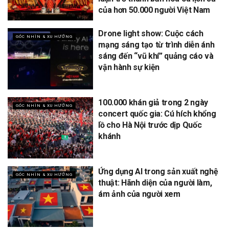
của hơn 50.000 người Việt Nam
Drone light show: Cuộc cách
GÓC NHÌN & XU HƯỚNG
mạng sáng tạo từ trình diễn ánh
sáng đến “vũ khí” quảng cáo và
vận hành sự kiện
100.000 khán giả trong 2 ngày
GÓC NHÌN & XU HƯỚNG
concert quốc gia: Cú hích khổng
lồ cho Hà Nội trước dịp Quốc
khánh
Ứng dụng AI trong sản xuất nghệ
GÓC NHÌN & XU HƯỚNG
thuật: Hãnh diện của người làm,
ám ảnh của người xem