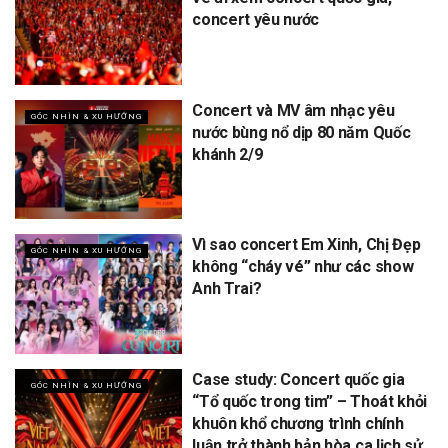
concert yêu nước
Concert và MV âm nhạc yêu
GÓC NHÌN & XU HƯỚNG
nước bùng nổ dịp 80 năm Quốc
khánh 2/9
Vì sao concert Em Xinh, Chị Đẹp
GÓC NHÌN & XU HƯỚNG
không “cháy vé” như các show
Anh Trai?
Case study: Concert quốc gia
GÓC NHÌN & XU HƯỚNG
“Tổ quốc trong tim” – Thoát khỏi
khuôn khổ chương trình chính
luận trở thành bản hòa ca lịch sử