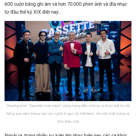
600 cuộn băng ghi âm và hơn 70.000 phim ảnh và đĩa nhạc
từ đầu thế kỷ XIX đến nay…
Chương trình “Cassette hoài niệm” cũng mang đến những ca khúc bất hủ nổi
tiếng qua năm tháng của các nghệ sĩ gạo cội Việt Nam, với một chất lượng và
tinh thần mới
Ngoài ra, trong nhiều sự kiện âm nhạc hiện nay, các ca khúc