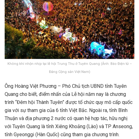
Không khí nhộn nhịp tại lễ hội Trung Thu ở Tuyên Quang (Ảnh: Báo Điện tử –
Đảng Cộng sản Việt Nam)
Ông Hoàng Việt Phương – Phó Chủ tịch UBND tỉnh Tuyên
Quang cho biết, điểm nhấn của Lễ hội năm nay là chương
trình “Đêm hội Thành Tuyên” được tổ chức quy mô cấp quốc
gia với sự tham gia của 6 tỉnh Việt Bắc. Ngoài ra, tỉnh Bình
Thuận và địa phương 2 nước có quan hệ hợp tác, hữu nghị
với Tuyên Quang là tỉnh Xiêng Khoảng (Lào) và TP Anseong,
tỉnh Gyeonggi (Hàn Quốc) cũng tham gia chương trình.