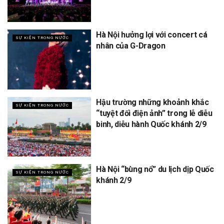
Hà Nội hưởng lợi với concert cá
SỰ KIỆN TRONG NƯỚC
nhân của G-Dragon
Hậu trường những khoảnh khắc
SỰ KIỆN TRONG NƯỚC
“tuyệt đối điện ảnh” trong lễ diễu
binh, diễu hành Quốc khánh 2/9
Hà Nội “bùng nổ” du lịch dịp Quốc
SỰ KIỆN TRONG NƯỚC
khánh 2/9