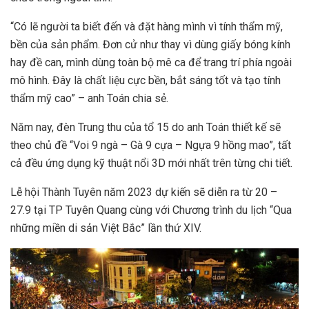
“Có lẽ người ta biết đến và đặt hàng mình vì tính thẩm mỹ,
bền của sản phẩm. Đơn cử như thay vì dùng giấy bóng kính
hay đề can, mình dùng toàn bộ mê ca để trang trí phía ngoài
mô hình. Đây là chất liệu cực bền, bắt sáng tốt và tạo tính
thẩm mỹ cao” – anh Toán chia sẻ.
Năm nay, đèn Trung thu của tổ 15 do anh Toán thiết kế sẽ
theo chủ đề “Voi 9 ngà – Gà 9 cựa – Ngựa 9 hồng mao”, tất
cả đều ứng dụng kỹ thuật nổi 3D mới nhất trên từng chi tiết.
Lễ hội Thành Tuyên năm 2023 dự kiến sẽ diễn ra từ 20 –
27.9 tại TP Tuyên Quang cùng với Chương trình du lịch “Qua
những miền di sản Việt Bắc” lần thứ XIV.