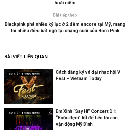
hoài niệm
Bài tiếp theo
Blackpink phá nhiều kỷ lục ở 2 đêm encore tại Mỹ, mang
tới nhiều điều bất ngờ tại chặng cuối của Born Pink
BÀI VIẾT
LIÊN QUAN
Cách đăng ký vé đại nhạc hội V
SỰ KIỆN TRONG NƯỚC
Fest – Vietnam Today
Em Xinh “Say Hi” Concert D1:
SỰ KIỆN TRONG NƯỚC
“Bước đệm” tốt để tiến tới sân
vận động Mỹ Đình