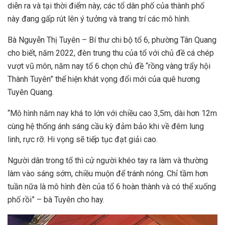
diễn ra và tại thời điểm này, các tổ dân phố của thành phố
này đang gấp rút lên ý tưởng và trang trí các mô hình.
Bà Nguyễn Thị Tuyên – Bí thư chi bộ tổ 6, phường Tân Quang
cho biết, năm 2022, đèn trung thu của tổ với chủ đề cá chép
vượt vũ môn, năm nay tổ 6 chọn chủ đề “rồng vàng trẩy hội
Thành Tuyên” thể hiện khát vọng đổi mới của quê hương
Tuyên Quang.
“Mô hình năm nay khá to lớn với chiều cao 3,5m, dài hơn 12m
cùng hệ thống ánh sáng cầu kỳ đảm bảo khi về đêm lung
linh, rực rỡ. Hi vọng sẽ tiếp tục đạt giải cao.
Người dân trong tổ thì cử người khéo tay ra làm và thường
làm vào sáng sớm, chiều muộn để tránh nóng. Chỉ tầm hơn
tuần nữa là mô hình đèn của tổ 6 hoàn thành và có thể xuống
phố rồi” – bà Tuyên cho hay.