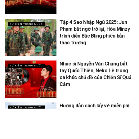
Tập 4 Sao Nhập Ngũ 2025: Jun
SỰ KIỆN TRONG NƯỚC
Phạm bất ngờ trở lại, Hòa Minzy
trình diễn Bắc Bling phiên bản
thao trường
Nhạc sĩ Nguyễn Văn Chung bắt
SỰ KIỆN TRONG NƯỚC
tay Quốc Thiên, Neko Lê trong
ca khúc chủ đề của Chiến Sĩ Quả
Cảm
Hướng dẫn cách lấy vé miễn phí
SỰ KIỆN TRONG NƯỚC
concert Quốc gia ngày 1/9 tại
sân vận động Mỹ Đình