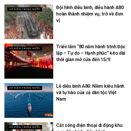
Đội hình diễu binh, diễu hành A80
SỰ KIỆN TRONG NƯỚC
hoàn thành nhiệm vụ, trở về đơn
vị
Triển lãm “80 năm hành trình Độc
SỰ KIỆN TRONG NƯỚC
lập – Tự do – Hạnh phúc” kéo dài
thời gian mở cửa đến 15/9
Lễ diễu binh A80: Niềm kiêu hãnh
SỰ KIỆN TRONG NƯỚC
và tự hào của cả dân tộc Việt
Nam
Cắt sóng điện thoại di động khu
SỰ KIỆN TRONG NƯỚC