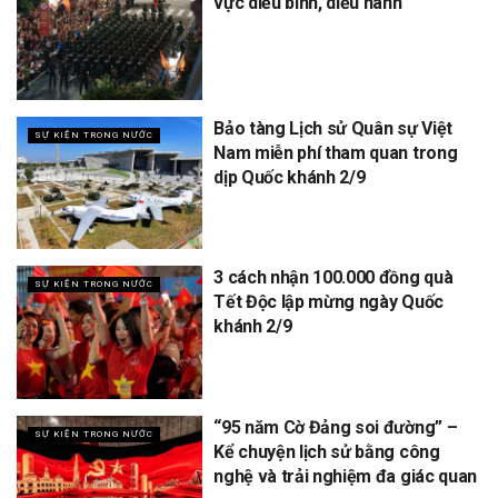
vực diễu binh, diễu hành
Bảo tàng Lịch sử Quân sự Việt
SỰ KIỆN TRONG NƯỚC
Nam miễn phí tham quan trong
dịp Quốc khánh 2/9
3 cách nhận 100.000 đồng quà
SỰ KIỆN TRONG NƯỚC
Tết Độc lập mừng ngày Quốc
khánh 2/9
“95 năm Cờ Đảng soi đường” –
SỰ KIỆN TRONG NƯỚC
Kể chuyện lịch sử bằng công
nghệ và trải nghiệm đa giác quan