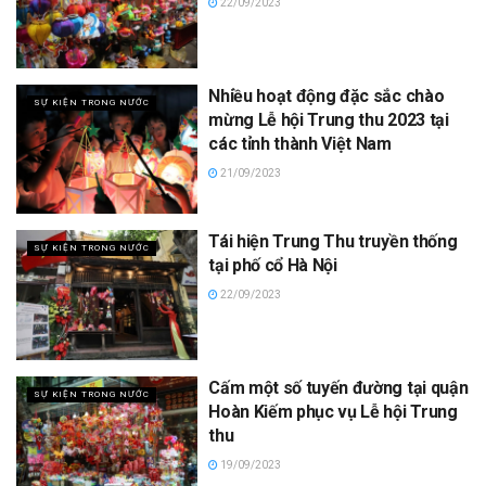
22/09/2023
Nhiều hoạt động đặc sắc chào
SỰ KIỆN TRONG NƯỚC
mừng Lễ hội Trung thu 2023 tại
các tỉnh thành Việt Nam
21/09/2023
Tái hiện Trung Thu truyền thống
SỰ KIỆN TRONG NƯỚC
tại phố cổ Hà Nội
22/09/2023
Cấm một số tuyến đường tại quận
SỰ KIỆN TRONG NƯỚC
Hoàn Kiếm phục vụ Lễ hội Trung
thu
19/09/2023