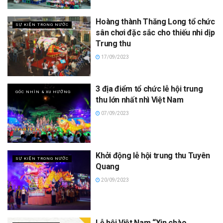
Hoàng thành Thăng Long tổ chức
SỰ KIỆN TRONG NƯỚC
sân chơi đặc sắc cho thiếu nhi dịp
Trung thu
17/09/2023
3 địa điểm tổ chức lễ hội trung
GÓC NHÌN & XU HƯỚNG
thu lớn nhất nhì Việt Nam
07/09/2023
Khởi động lễ hội trung thu Tuyên
SỰ KIỆN TRONG NƯỚC
Quang
20/09/2023
Lễ hội Việt Nam “Xin chào