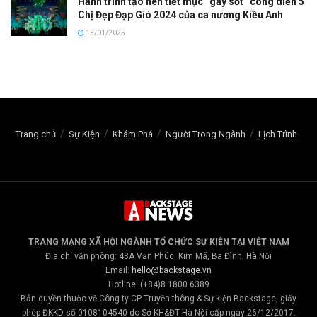
Hành trình tạo nên tiết mục “gây sốt” công diễn 5
Chị Đẹp Đạp Gió 2024 của ca nương Kiều Anh
13/01/2025
Trang chủ
Sự Kiện
Khám Phá
Người Trong Ngành
Lịch Trình
TRANG MẠNG XÃ HỘI NGÀNH TỔ CHỨC SỰ KIỆN TẠI VIỆT NAM
Địa chỉ văn phòng: 43A Vạn Phúc, Kim Mã, Ba Đình, Hà Nội
Email:
hello@backstage.vn
Hotline: (+84)8 1800 6389
Bản quyền thuộc về Công ty CP Truyền thông & Sự kiện Backstage, giấy
phép ĐKKD số 0108104540 do Sở KH&ĐT Hà Nội cấp ngày 26/12/2017.