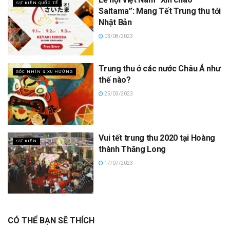
SỰ KIỆN QUỐC TẾ
Saitama”: Mang Tết Trung thu tới
Nhật Bản
03/08/2023
Trung thu ở các nước Châu Á như
GÓC NHÌN & XU HƯỚNG
thế nào?
25/03/2023
Vui tết trung thu 2020 tại Hoàng
SỰ KIỆN
thành Thăng Long
17/07/2023
CÓ THỂ BẠN SẼ THÍCH