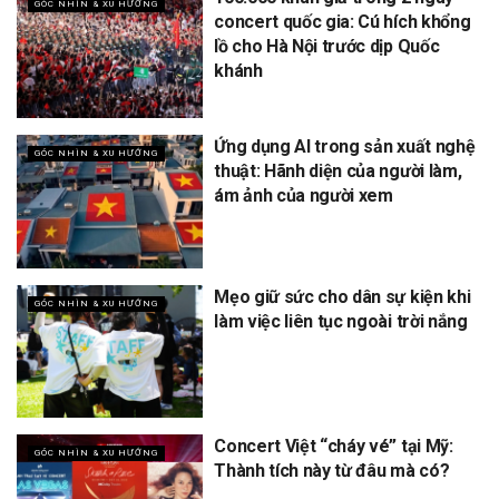
GÓC NHÌN & XU HƯỚNG
concert quốc gia: Cú hích khổng
lồ cho Hà Nội trước dịp Quốc
khánh
Ứng dụng AI trong sản xuất nghệ
GÓC NHÌN & XU HƯỚNG
thuật: Hãnh diện của người làm,
ám ảnh của người xem
Mẹo giữ sức cho dân sự kiện khi
GÓC NHÌN & XU HƯỚNG
làm việc liên tục ngoài trời nắng
Concert Việt “cháy vé” tại Mỹ:
GÓC NHÌN & XU HƯỚNG
Thành tích này từ đâu mà có?