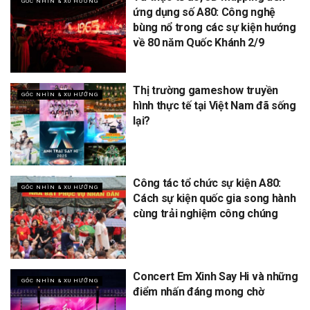
GÓC NHÌN & XU HƯỚNG
ứng dụng số A80: Công nghệ
bùng nổ trong các sự kiện hướng
về 80 năm Quốc Khánh 2/9
Thị trường gameshow truyền
GÓC NHÌN & XU HƯỚNG
hình thực tế tại Việt Nam đã sống
lại?
Công tác tổ chức sự kiện A80:
GÓC NHÌN & XU HƯỚNG
Cách sự kiện quốc gia song hành
cùng trải nghiệm công chúng
Concert Em Xinh Say Hi và những
GÓC NHÌN & XU HƯỚNG
điểm nhấn đáng mong chờ