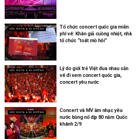
Tổ chức concert quốc gia miễn
GÓC NHÌN & XU HƯỚNG
phí vé: Khán giả cuồng nhiệt, nhà
tổ chức “toát mồ hôi”
Lý do giới trẻ Việt đua nhau săn
GÓC NHÌN & XU HƯỚNG
vé đi xem concert quốc gia,
concert yêu nước
Concert và MV âm nhạc yêu
GÓC NHÌN & XU HƯỚNG
nước bùng nổ dịp 80 năm Quốc
khánh 2/9