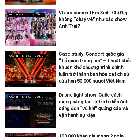
Vì sao concert Em Xinh, Chị Đẹp
GÓC NHÌN & XU HƯỚNG
không “cháy vé” như các show
Anh Trai?
Case study: Concert quốc gia
GÓC NHÌN & XU HƯỚNG
“Tổ quốc trong tim” – Thoát khỏi
khuôn khổ chương trình chính
luận trở thành bản hòa ca lịch sử
của hơn 50.000 người Việt Nam
Drone light show: Cuộc cách
GÓC NHÌN & XU HƯỚNG
mạng sáng tạo từ trình diễn ánh
sáng đến “vũ khí” quảng cáo và
vận hành sự kiện
100.000 khán giả trong 2 ngày