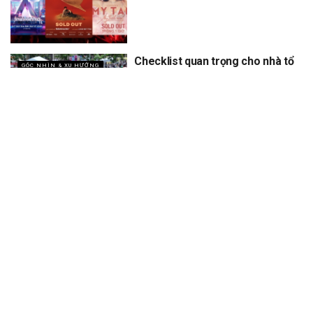
Checklist quan trọng cho nhà tổ
GÓC NHÌN & XU HƯỚNG
chức khi làm sự kiện ngoài trời
vào mùa hè nắng nóng
XEM THÊM
Trang chủ
Sự Kiện
Khám Phá
Người Trong Ngành
Lịch Trình