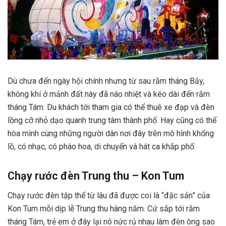
Dù chưa đến ngày hội chính nhưng từ sau rằm tháng Bảy,
không khí ở mảnh đất này đã náo nhiệt và kéo dài đến rằm
tháng Tám. Du khách tới tham gia có thể thuê xe đạp và đèn
lồng cỡ nhỏ dạo quanh trung tâm thành phố. Hay cũng có thể
hòa mình cùng những người dân nơi đây trên mô hình khổng
lồ, có nhạc, có pháo hoa, di chuyển và hát ca khắp phố.
Chạy rước đèn Trung thu – Kon Tum
Chạy rước đèn tập thể từ lâu đã được coi là “đặc sản” của
Kon Tum mỗi dịp lễ Trung thu hàng năm. Cứ sắp tới rằm
tháng Tám, trẻ em ở đây lại nô nức rủ nhau làm đèn ông sao