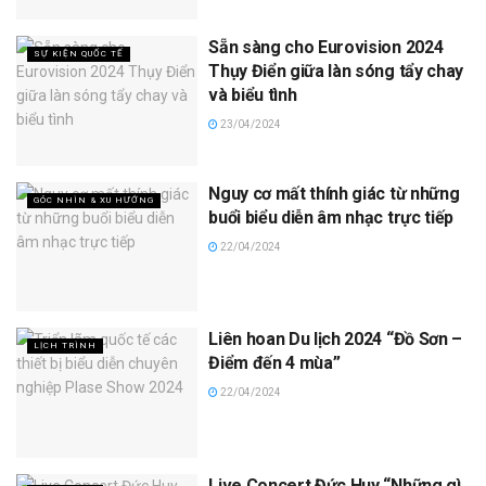
Sẵn sàng cho Eurovision 2024
SỰ KIỆN QUỐC TẾ
Thụy Điển giữa làn sóng tẩy chay
và biểu tình
23/04/2024
Nguy cơ mất thính giác từ những
GÓC NHÌN & XU HƯỚNG
buổi biểu diễn âm nhạc trực tiếp
22/04/2024
Liên hoan Du lịch 2024 “Đồ Sơn –
LỊCH TRÌNH
Điểm đến 4 mùa”
22/04/2024
Live Concert Đức Huy “Những gì