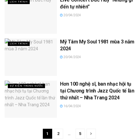
LỊCH TRÌNH
đến tự nhiên”
20/04/2024
Mỹ Tâm My Soul 1981 mùa 3 năm
LỊCH TRÌNH
2024
20/04/2024
Hơn 100 nghệ sĩ, ban nhạc hội tụ
SỰ KIỆN TRONG NƯỚC
tại Chương trình Jazz Quốc tế lần
thứ nhất – Nha Trang 2024
16/04/2024
1
2
…
5