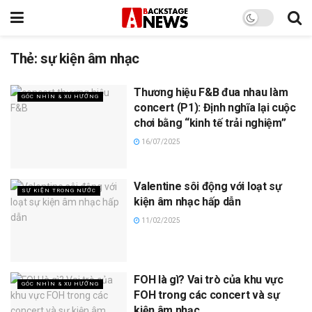
Thẻ:
sự kiện âm nhạc
Thương hiệu F&B đua nhau làm
GÓC NHÌN & XU HƯỚNG
concert (P1): Định nghĩa lại cuộc
chơi bằng “kinh tế trải nghiệm”
16/07/2025
Valentine sôi động với loạt sự
SỰ KIỆN TRONG NƯỚC
kiện âm nhạc hấp dẫn
11/02/2025
FOH là gì? Vai trò của khu vực
GÓC NHÌN & XU HƯỚNG
FOH trong các concert và sự
kiện âm nhạc