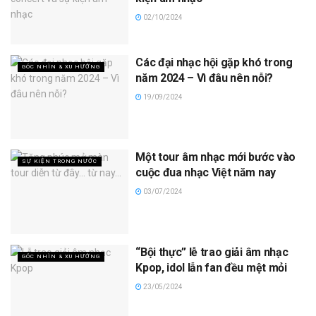
02/10/2024
Các đại nhạc hội gặp khó trong
GÓC NHÌN & XU HƯỚNG
năm 2024 – Vì đâu nên nỗi?
19/09/2024
Một tour âm nhạc mới bước vào
SỰ KIỆN TRONG NƯỚC
cuộc đua nhạc Việt năm nay
03/07/2024
“Bội thực” lễ trao giải âm nhạc
GÓC NHÌN & XU HƯỚNG
Kpop, idol lẫn fan đều mệt mỏi
23/05/2024