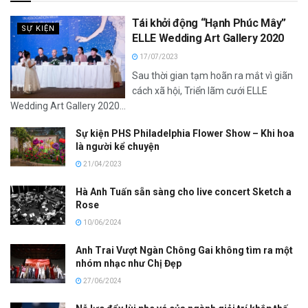
Tái khởi động “Hạnh Phúc Mây”
SỰ KIỆN
ELLE Wedding Art Gallery 2020
17/07/2023
Sau thời gian tạm hoãn ra mắt vì giãn
cách xã hội, Triển lãm cưới ELLE
Wedding Art Gallery 2020...
Sự kiện PHS Philadelphia Flower Show – Khi hoa
là người kể chuyện
21/04/2023
Hà Anh Tuấn sẵn sàng cho live concert Sketch a
Rose
10/06/2024
Anh Trai Vượt Ngàn Chông Gai không tìm ra một
nhóm nhạc như Chị Đẹp
27/06/2024