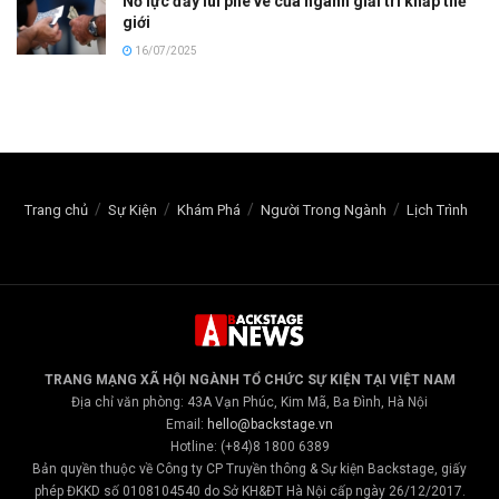
Nỗ lực đẩy lùi phe vé của ngành giải trí khắp thế
giới
16/07/2025
Trang chủ
Sự Kiện
Khám Phá
Người Trong Ngành
Lịch Trình
TRANG MẠNG XÃ HỘI NGÀNH TỔ CHỨC SỰ KIỆN TẠI VIỆT NAM
Địa chỉ văn phòng: 43A Vạn Phúc, Kim Mã, Ba Đình, Hà Nội
Email:
hello@backstage.vn
Hotline: (+84)8 1800 6389
Bản quyền thuộc về Công ty CP Truyền thông & Sự kiện Backstage, giấy
phép ĐKKD số 0108104540 do Sở KH&ĐT Hà Nội cấp ngày 26/12/2017.