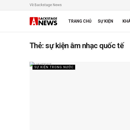
Về Backstage News
TRANG CHỦ
SỰ KIỆN
KH
Thẻ:
sự kiện âm nhạc quốc tế
SỰ KIỆN TRONG NƯỚC