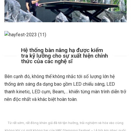
Hệ thống bàn nâng hạ được kiểm
tra kỹ lưỡng cho sự xuất hiện chính
thức của các nghệ sĩ
Bên cạnh đó, không thể không nhắc tới số lượng lớn hệ
thống ánh sáng đa dạng bao gồm LED chiếu sáng, LED
thanh kinetic, LED cụm, Beam,… khiến từng màn trình diễn trở
nên độc nhất và khác biệt hoàn toàn.
Từ rất sớm, rất đông khán giả đã tới tận hưởng, trải nghiệm và hòa vào cùng
không khí có một không hai của HAY Glamping Festival – Lễ hội âm nhạc quốc