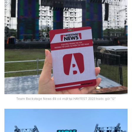
Team Backstage News đã có mặt tại HAYFEST 2023 trước giờ “G”