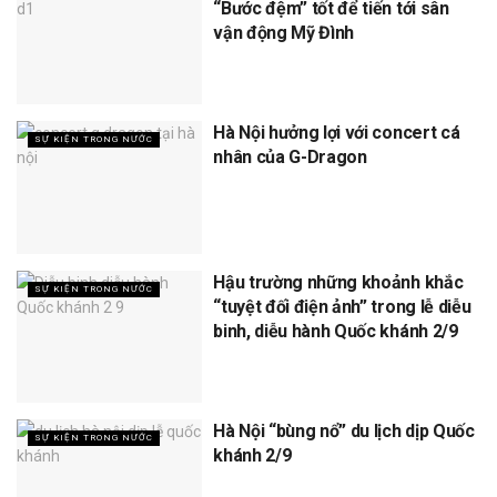
“Bước đệm” tốt để tiến tới sân
vận động Mỹ Đình
Hà Nội hưởng lợi với concert cá
SỰ KIỆN TRONG NƯỚC
nhân của G-Dragon
Hậu trường những khoảnh khắc
SỰ KIỆN TRONG NƯỚC
“tuyệt đối điện ảnh” trong lễ diễu
binh, diễu hành Quốc khánh 2/9
Hà Nội “bùng nổ” du lịch dịp Quốc
SỰ KIỆN TRONG NƯỚC
khánh 2/9