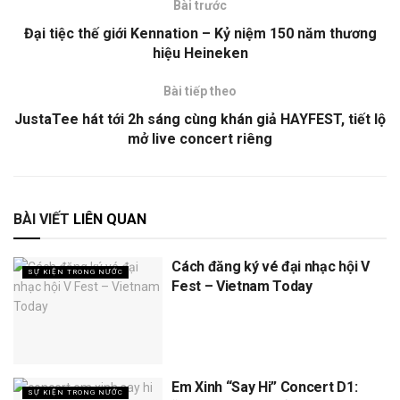
Bài trước
Đại tiệc thế giới Kennation – Kỷ niệm 150 năm thương
hiệu Heineken
Bài tiếp theo
JustaTee hát tới 2h sáng cùng khán giả HAYFEST, tiết lộ
mở live concert riêng
BÀI VIẾT
LIÊN QUAN
Cách đăng ký vé đại nhạc hội V
SỰ KIỆN TRONG NƯỚC
Fest – Vietnam Today
Em Xinh “Say Hi” Concert D1:
SỰ KIỆN TRONG NƯỚC