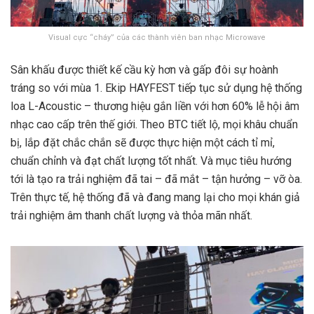
Visual cực “cháy” của các thành viên ban nhạc Microwave
Sân khấu được thiết kế cầu kỳ hơn và gấp đôi sự hoành
tráng so với mùa 1. Ekip HAYFEST tiếp tục sử dụng hệ thống
loa L-Acoustic – thương hiệu gắn liền với hơn 60% lễ hội âm
nhạc cao cấp trên thế giới. Theo BTC tiết lộ, mọi khâu chuẩn
bị, lắp đặt chắc chắn sẽ được thực hiện một cách tỉ mỉ,
chuẩn chỉnh và đạt chất lượng tốt nhất. Và mục tiêu hướng
tới là tạo ra trải nghiệm đã tai – đã mắt – tận hưởng – vỡ òa.
Trên thực tế, hệ thống đã và đang mang lại cho mọi khán giả
trải nghiệm âm thanh chất lượng và thỏa mãn nhất.