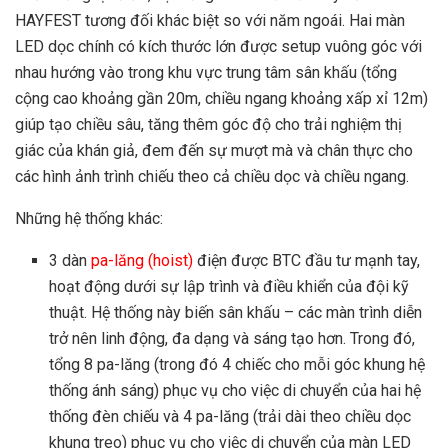
HAYFEST tương đối khác biệt so với năm ngoái. Hai màn
LED dọc chính có kích thước lớn được setup vuông góc với
nhau hướng vào trong khu vực trung tâm sân khấu (tổng
cộng cao khoảng gần 20m, chiều ngang khoảng xấp xỉ 12m)
giúp tạo chiều sâu, tăng thêm góc độ cho trải nghiệm thị
giác của khán giả, đem đến sự mượt mà và chân thực cho
các hình ảnh trình chiếu theo cả chiều dọc và chiều ngang.
Những hệ thống khác:
3 dàn
pa-lăng (hoist)
điện được BTC đầu tư mạnh tay,
hoạt động dưới sự lập trình và điều khiển của đội kỹ
thuật. Hệ thống này biến sân khấu – các màn trình diễn
trở nên linh động, đa dạng và sáng tạo hơn. Trong đó,
tổng 8 pa-lăng (trong đó 4 chiếc cho mỗi góc khung hệ
thống ánh sáng) phục vụ cho việc di chuyển của hai hệ
thống đèn chiếu và 4 pa-lăng (trải dài theo chiều dọc
khung treo) phục vụ cho việc di chuyển của màn LED