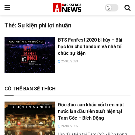
Thẻ:
Sự kiện phi lợi nhuận
BTS Fanfest 2020 bị hủy – Bài
GÓC NHÌN & XU HƯỚNG
học lớn cho fandom và nhà tổ
chức sự kiện
25/03/2023
CÓ THỂ BẠN SẼ THÍCH
Độc đáo sân khấu nổi trên mặt
SỰ KIỆN TRONG NƯỚC
nước lần đầu tiên xuất hiện tại
Tam Cốc – Bích Động
26/04/2025
Lần đầu tiên tại Tam Cốc - Bích Động,