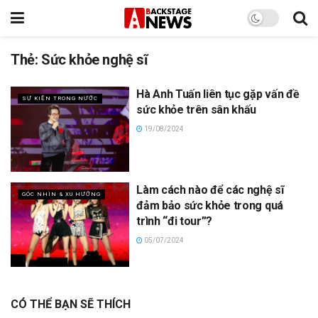
Thẻ:
Sức khỏe nghệ sĩ
Hà Anh Tuấn liên tục gặp vấn đề
SỰ KIỆN TRONG NƯỚC
sức khỏe trên sân khấu
19/08/2024
Làm cách nào để các nghệ sĩ
GÓC NHÌN & XU HƯỚNG
đảm bảo sức khỏe trong quá
trình “đi tour”?
05/07/2024
CÓ THỂ BẠN SẼ THÍCH