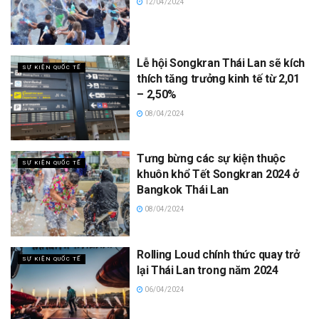
12/04/2024
Lễ hội Songkran Thái Lan sẽ kích
SỰ KIỆN QUỐC TẾ
thích tăng trưởng kinh tế từ 2,01
– 2,50%
08/04/2024
Tưng bừng các sự kiện thuộc
SỰ KIỆN QUỐC TẾ
khuôn khổ Tết Songkran 2024 ở
Bangkok Thái Lan
08/04/2024
Rolling Loud chính thức quay trở
SỰ KIỆN QUỐC TẾ
lại Thái Lan trong năm 2024
06/04/2024