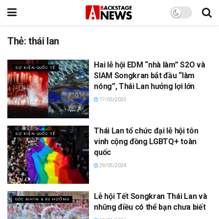
Thẻ:
thái lan
Hai lễ hội EDM “nhà làm” S2O và
SỰ KIỆN QUỐC TẾ
SIAM Songkran bắt đầu “làm
nóng”, Thái Lan hưởng lợi lớn
17/03/2025
Thái Lan tổ chức đại lễ hội tôn
SỰ KIỆN QUỐC TẾ
vinh cộng đồng LGBTQ+ toàn
quốc
29/05/2024
Lễ hội Tết Songkran Thái Lan và
GÓC NHÌN & XU HƯỚNG
những điều có thể bạn chưa biết