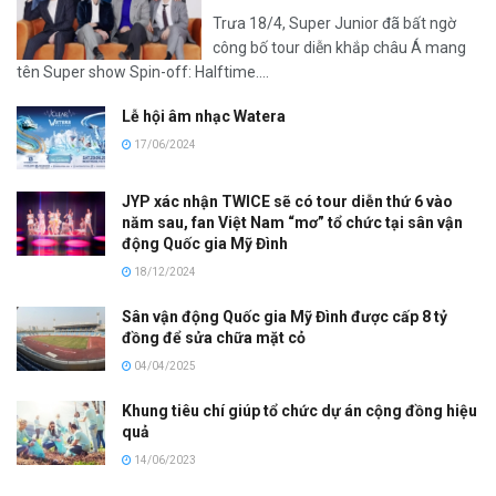
Trưa 18/4, Super Junior đã bất ngờ
công bố tour diễn khắp châu Á mang
tên Super show Spin-off: Halftime....
Lễ hội âm nhạc Watera
17/06/2024
JYP xác nhận TWICE sẽ có tour diễn thứ 6 vào
năm sau, fan Việt Nam “mơ” tổ chức tại sân vận
động Quốc gia Mỹ Đình
18/12/2024
Sân vận động Quốc gia Mỹ Đình được cấp 8 tỷ
đồng để sửa chữa mặt cỏ
04/04/2025
Khung tiêu chí giúp tổ chức dự án cộng đồng hiệu
quả
14/06/2023