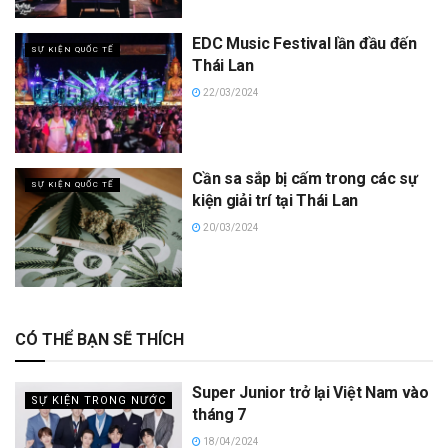
EDC Music Festival lần đầu đến
SỰ KIỆN QUỐC TẾ
Thái Lan
22/03/2024
Cần sa sắp bị cấm trong các sự
SỰ KIỆN QUỐC TẾ
kiện giải trí tại Thái Lan
20/03/2024
CÓ THỂ BẠN SẼ THÍCH
Super Junior trở lại Việt Nam vào
SỰ KIỆN TRONG NƯỚC
tháng 7
18/04/2024