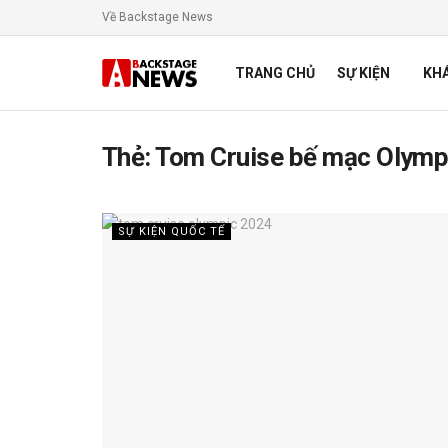
Về Backstage News
TRANG CHỦ
SỰ KIỆN
KH
Thẻ:
Tom Cruise bế mạc Olymp
SỰ KIỆN QUỐC TẾ