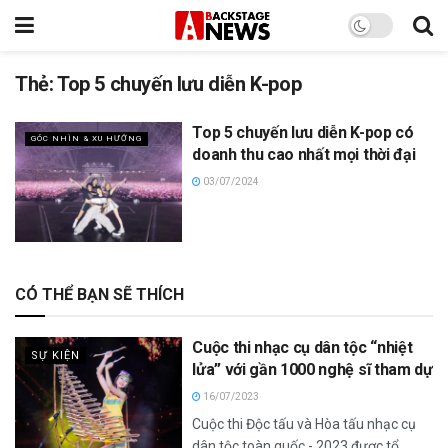
Thẻ:
Top 5 chuyến lưu diễn K-pop
Top 5 chuyến lưu diễn K-pop có
GÓC NHÌN & XU HƯỚNG
doanh thu cao nhất mọi thời đại
03/07/2024
CÓ THỂ BẠN SẼ THÍCH
Cuộc thi nhạc cụ dân tộc “nhiệt
SỰ KIỆN
lửa” với gần 1000 nghệ sĩ tham dự
16/07/2023
Cuộc thi Độc tấu và Hòa tấu nhạc cụ
dân tộc toàn quốc - 2023 được tổ