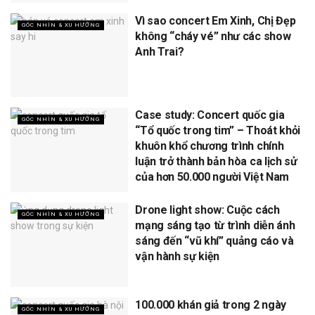
Vì sao concert Em Xinh, Chị Đẹp
GÓC NHÌN & XU HƯỚNG
không “cháy vé” như các show
Anh Trai?
Case study: Concert quốc gia
GÓC NHÌN & XU HƯỚNG
“Tổ quốc trong tim” – Thoát khỏi
khuôn khổ chương trình chính
luận trở thành bản hòa ca lịch sử
của hơn 50.000 người Việt Nam
Drone light show: Cuộc cách
GÓC NHÌN & XU HƯỚNG
mạng sáng tạo từ trình diễn ánh
sáng đến “vũ khí” quảng cáo và
vận hành sự kiện
100.000 khán giả trong 2 ngày
GÓC NHÌN & XU HƯỚNG