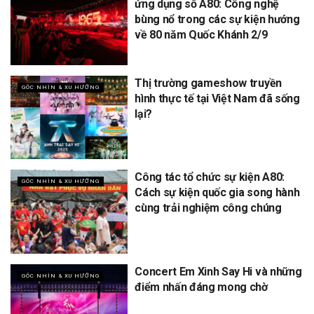
ứng dụng số A80: Công nghệ
bùng nổ trong các sự kiện hướng
về 80 năm Quốc Khánh 2/9
Thị trường gameshow truyền
GÓC NHÌN & XU HƯỚNG
hình thực tế tại Việt Nam đã sống
lại?
Công tác tổ chức sự kiện A80:
GÓC NHÌN & XU HƯỚNG
Cách sự kiện quốc gia song hành
cùng trải nghiệm công chúng
Concert Em Xinh Say Hi và những
GÓC NHÌN & XU HƯỚNG
điểm nhấn đáng mong chờ