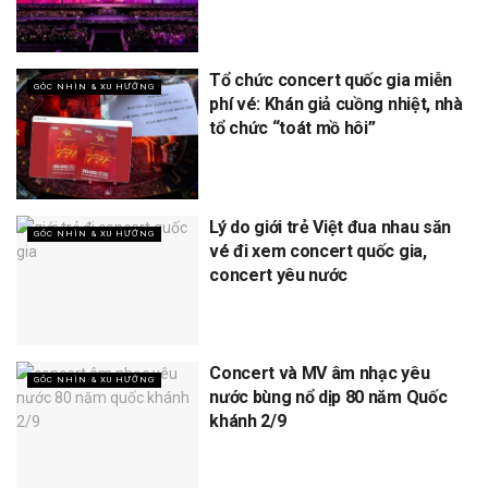
Tổ chức concert quốc gia miễn
GÓC NHÌN & XU HƯỚNG
phí vé: Khán giả cuồng nhiệt, nhà
tổ chức “toát mồ hôi”
Lý do giới trẻ Việt đua nhau săn
GÓC NHÌN & XU HƯỚNG
vé đi xem concert quốc gia,
concert yêu nước
Concert và MV âm nhạc yêu
GÓC NHÌN & XU HƯỚNG
nước bùng nổ dịp 80 năm Quốc
khánh 2/9