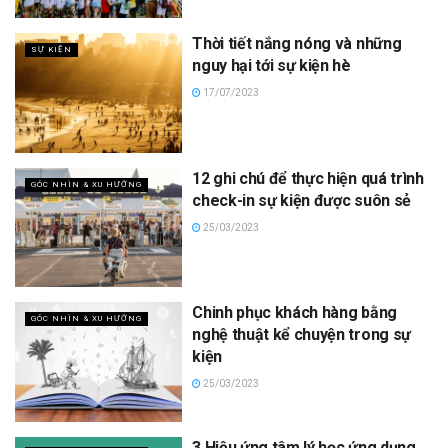
Thời tiết nắng nóng và những
SỰ KIỆN
nguy hại tới sự kiện hè
17/07/2023
12 ghi chú để thực hiện quá trình
GÓC NHÌN & XU HƯỚNG
check-in sự kiện được suôn sẻ
25/03/2023
Chinh phục khách hàng bằng
GÓC NHÌN & XU HƯỚNG
nghệ thuật kể chuyện trong sự
kiện
25/03/2023
3 Hiệu ứng tâm lý học ứng dụng