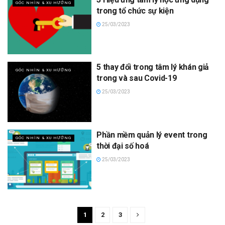
GÓC NHÌN & XU HƯỚNG
trong tổ chức sự kiện
25/03/2023
5 thay đổi trong tâm lý khán giả
GÓC NHÌN & XU HƯỚNG
trong và sau Covid-19
25/03/2023
Phần mềm quản lý event trong
GÓC NHÌN & XU HƯỚNG
thời đại số hoá
25/03/2023
1
2
3