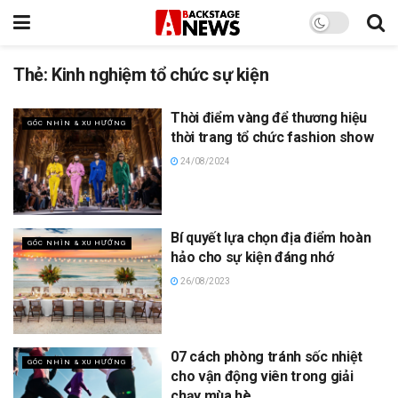
Thẻ:
Kinh nghiệm tổ chức sự kiện
Thời điểm vàng để thương hiệu
GÓC NHÌN & XU HƯỚNG
thời trang tổ chức fashion show
24/08/2024
Bí quyết lựa chọn địa điểm hoàn
GÓC NHÌN & XU HƯỚNG
hảo cho sự kiện đáng nhớ
26/08/2023
07 cách phòng tránh sốc nhiệt
GÓC NHÌN & XU HƯỚNG
cho vận động viên trong giải
chạy mùa hè