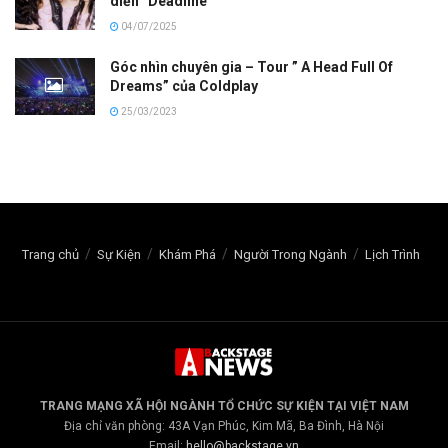
diễn “Deadline”
04/07/2025
Góc nhìn chuyên gia – Tour ” A Head Full Of
Dreams” của Coldplay
25/03/2023
Trang chủ
Sự Kiện
Khám Phá
Người Trong Ngành
Lịch Trình
TRANG MẠNG XÃ HỘI NGÀNH TỔ CHỨC SỰ KIỆN TẠI VIỆT NAM
Địa chỉ văn phòng: 43A Vạn Phúc, Kim Mã, Ba Đình, Hà Nội
Email:
hello@backstage.vn