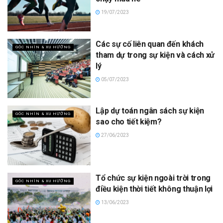
19/07/2023
Các sự cố liên quan đến khách
GÓC NHÌN & XU HƯỚNG
tham dự trong sự kiện và cách xử
lý
05/07/2023
Lập dự toán ngân sách sự kiện
GÓC NHÌN & XU HƯỚNG
sao cho tiết kiệm?
27/06/2023
Tổ chức sự kiện ngoài trời trong
GÓC NHÌN & XU HƯỚNG
điều kiện thời tiết không thuận lợi
13/06/2023