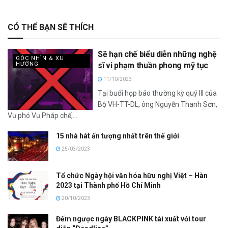
CÓ THỂ BẠN SẼ THÍCH
Sẽ hạn chế biểu diễn những nghệ
GÓC NHÌN & XU
HƯỚNG
sĩ vi phạm thuần phong mỹ tục
11/10/2023
Tại buổi họp báo thường kỳ quý III của
Bộ VH-TT-DL, ông Nguyễn Thanh Sơn,
Vụ phó Vụ Pháp chế,...
15 nhà hát ấn tượng nhất trên thế giới
25/03/2023
Tổ chức Ngày hội văn hóa hữu nghị Việt – Hàn
2023 tại Thành phố Hồ Chí Minh
20/10/2023
Đếm ngược ngày BLACKPINK tái xuất với tour