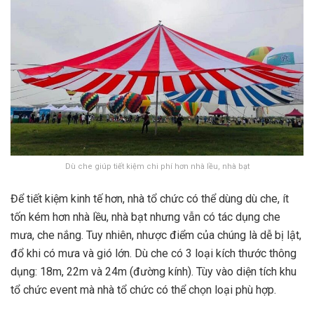
Dù che giúp tiết kiệm chi phí hơn nhà lều, nhà bạt
Để tiết kiệm kinh tế hơn, nhà tổ chức có thể dùng dù che, ít
tốn kém hơn nhà lều, nhà bạt nhưng vẫn có tác dụng che
mưa, che nắng. Tuy nhiên, nhược điểm của chúng là dễ bị lật,
đổ khi có mưa và gió lớn. Dù che có 3 loại kích thước thông
dụng: 18m, 22m và 24m (đường kính). Tùy vào diện tích khu
tổ chức event mà nhà tổ chức có thể chọn loại phù hợp.