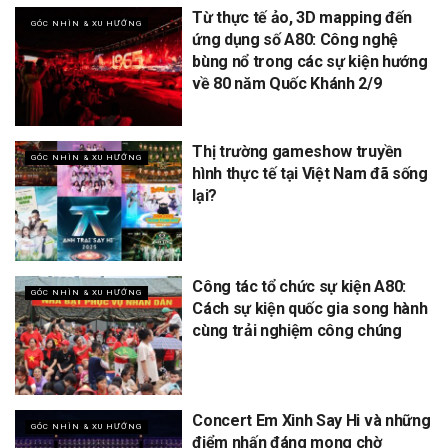
Từ thực tế ảo, 3D mapping đến
GÓC NHÌN & XU HƯỚNG
ứng dụng số A80: Công nghệ
bùng nổ trong các sự kiện hướng
về 80 năm Quốc Khánh 2/9
Thị trường gameshow truyền
GÓC NHÌN & XU HƯỚNG
hình thực tế tại Việt Nam đã sống
lại?
Công tác tổ chức sự kiện A80:
GÓC NHÌN & XU HƯỚNG
Cách sự kiện quốc gia song hành
cùng trải nghiệm công chúng
Concert Em Xinh Say Hi và những
GÓC NHÌN & XU HƯỚNG
điểm nhấn đáng mong chờ