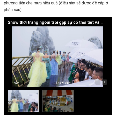
phương tiện che mưa hiệu quả (điều này sẽ được đề cập ở
phần sau).
Show thời trang ngoài trời gặp sự cố thời tiết và phải di chuyển vào sân khấu hậu trường
-
+
1
của 2
Show diễn