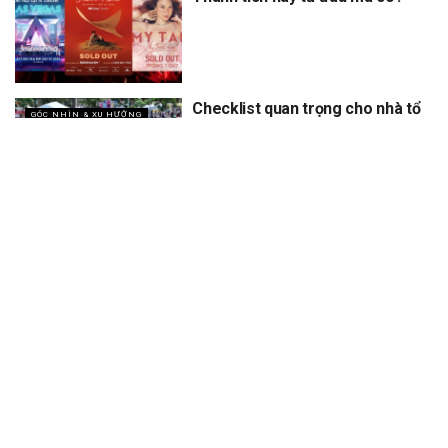
Checklist quan trọng cho nhà tổ
GÓC NHÌN & XU HƯỚNG
chức khi làm sự kiện ngoài trời
vào mùa hè nắng nóng
XEM THÊM
Trang chủ
Sự Kiện
Khám Phá
Người Trong Ngành
Lịch Trình