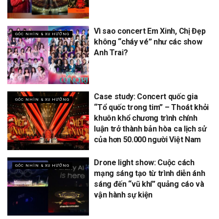
Vì sao concert Em Xinh, Chị Đẹp
GÓC NHÌN & XU HƯỚNG
không “cháy vé” như các show
Anh Trai?
Case study: Concert quốc gia
GÓC NHÌN & XU HƯỚNG
“Tổ quốc trong tim” – Thoát khỏi
khuôn khổ chương trình chính
luận trở thành bản hòa ca lịch sử
của hơn 50.000 người Việt Nam
Drone light show: Cuộc cách
GÓC NHÌN & XU HƯỚNG
mạng sáng tạo từ trình diễn ánh
sáng đến “vũ khí” quảng cáo và
vận hành sự kiện