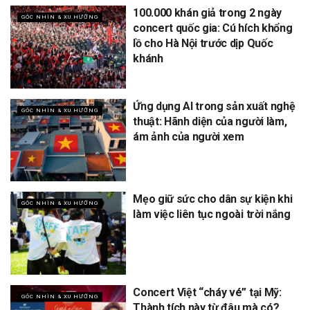
100.000 khán giả trong 2 ngày
GÓC NHÌN & XU HƯỚNG
concert quốc gia: Cú hích khổng
lồ cho Hà Nội trước dịp Quốc
khánh
Ứng dụng AI trong sản xuất nghệ
GÓC NHÌN & XU HƯỚNG
thuật: Hãnh diện của người làm,
ám ảnh của người xem
Mẹo giữ sức cho dân sự kiện khi
GÓC NHÌN & XU HƯỚNG
làm việc liên tục ngoài trời nắng
Concert Việt “cháy vé” tại Mỹ:
GÓC NHÌN & XU HƯỚNG
Thành tích này từ đâu mà có?