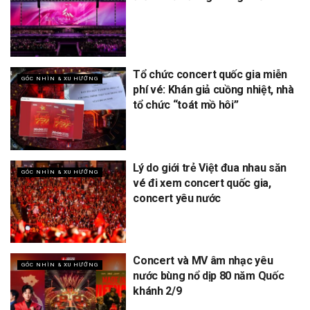
Tổ chức concert quốc gia miễn
GÓC NHÌN & XU HƯỚNG
phí vé: Khán giả cuồng nhiệt, nhà
tổ chức “toát mồ hôi”
Lý do giới trẻ Việt đua nhau săn
GÓC NHÌN & XU HƯỚNG
vé đi xem concert quốc gia,
concert yêu nước
Concert và MV âm nhạc yêu
GÓC NHÌN & XU HƯỚNG
nước bùng nổ dịp 80 năm Quốc
khánh 2/9