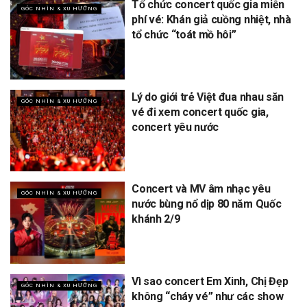
Tổ chức concert quốc gia miễn
GÓC NHÌN & XU HƯỚNG
phí vé: Khán giả cuồng nhiệt, nhà
tổ chức “toát mồ hôi”
Lý do giới trẻ Việt đua nhau săn
GÓC NHÌN & XU HƯỚNG
vé đi xem concert quốc gia,
concert yêu nước
Concert và MV âm nhạc yêu
GÓC NHÌN & XU HƯỚNG
nước bùng nổ dịp 80 năm Quốc
khánh 2/9
Vì sao concert Em Xinh, Chị Đẹp
GÓC NHÌN & XU HƯỚNG
không “cháy vé” như các show