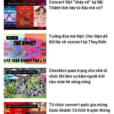
Concert Việt “cháy vé” tại Mỹ:
GÓC NHÌN & XU HƯỚNG
Thành tích này từ đâu mà có?
Tưởng đùa mà thật: Cho thận để
ĐỘC LẠ
đổi lấy vé concert tại Thuỵ Điển
Checklist quan trọng cho nhà tổ
GÓC NHÌN & XU HƯỚNG
chức khi làm sự kiện ngoài trời
vào mùa hè nắng nóng
Tổ chức concert quốc gia mừng
GÓC NHÌN & XU HƯỚNG
Quốc khánh: Cú hích truyền thông