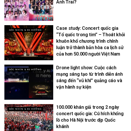
Anh Trai?
Case study: Concert quốc gia
GÓC NHÌN & XU HƯỚNG
“Tổ quốc trong tim” – Thoát khỏi
khuôn khổ chương trình chính
luận trở thành bản hòa ca lịch sử
của hơn 50.000 người Việt Nam
Drone light show: Cuộc cách
GÓC NHÌN & XU HƯỚNG
mạng sáng tạo từ trình diễn ánh
sáng đến “vũ khí” quảng cáo và
vận hành sự kiện
100.000 khán giả trong 2 ngày
GÓC NHÌN & XU HƯỚNG
concert quốc gia: Cú hích khổng
lồ cho Hà Nội trước dịp Quốc
khánh