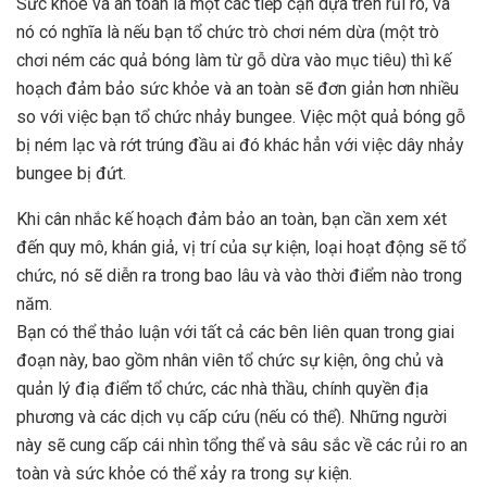
Sức khỏe và an toàn là một các tiếp cận dựa trên rủi ro, và
nó có nghĩa là nếu bạn tổ chức trò chơi ném dừa (một trò
chơi ném các quả bóng làm từ gỗ dừa vào mục tiêu) thì kế
hoạch đảm bảo sức khỏe và an toàn sẽ đơn giản hơn nhiều
so với việc bạn tổ chức nhảy bungee. Việc một quả bóng gỗ
bị ném lạc và rớt trúng đầu ai đó khác hẳn với việc dây nhảy
bungee bị đứt.
Khi cân nhắc kế hoạch đảm bảo an toàn, bạn cần xem xét
đến quy mô, khán giả, vị trí của sự kiện, loại hoạt động sẽ tổ
chức, nó sẽ diễn ra trong bao lâu và vào thời điểm nào trong
năm.
Bạn có thể thảo luận với tất cả các bên liên quan trong giai
đoạn này, bao gồm nhân viên tổ chức sự kiện, ông chủ và
quản lý điạ điểm tổ chức, các nhà thầu, chính quyền địa
phương và các dịch vụ cấp cứu (nếu có thể). Những người
này sẽ cung cấp cái nhìn tổng thể và sâu sắc về các rủi ro an
toàn và sức khỏe có thể xảy ra trong sự kiện.