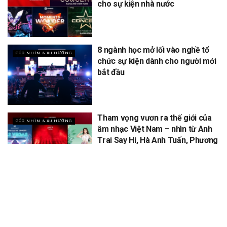
cho sự kiện nhà nước
8 ngành học mở lối vào nghề tổ
GÓC NHÌN & XU HƯỚNG
chức sự kiện dành cho người mới
bắt đầu
Tham vọng vươn ra thế giới của
GÓC NHÌN & XU HƯỚNG
âm nhạc Việt Nam – nhìn từ Anh
Trai Say Hi, Hà Anh Tuấn, Phương
Mỹ Chi
XEM THÊM