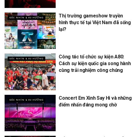
Thị trường gameshow truyền
GÓC NHÌN & XU HƯỚNG
hình thực tế tại Việt Nam đã sống
lại?
Công tác tổ chức sự kiện A80:
GÓC NHÌN & XU HƯỚNG
Cách sự kiện quốc gia song hành
cùng trải nghiệm công chúng
Concert Em Xinh Say Hi và những
GÓC NHÌN & XU HƯỚNG
điểm nhấn đáng mong chờ