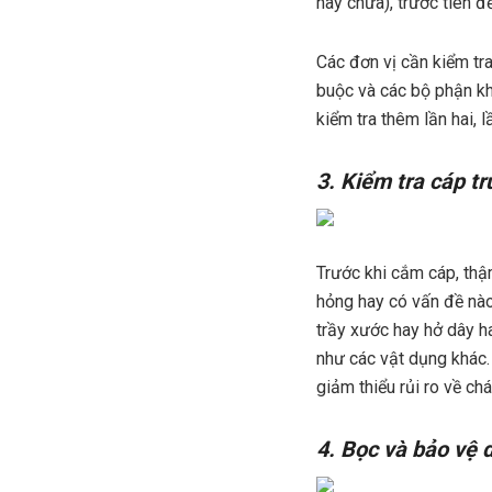
hay chưa), trước tiên đ
Các đơn vị cần kiểm tr
buộc và các bộ phận kh
kiểm tra thêm lần hai, l
3. Kiểm tra cáp t
Trước khi cắm cáp, thậm
hỏng hay có vấn đề nào
trầy xước hay hở dây h
như các vật dụng khác.
giảm thiểu rủi ro về ch
4. Bọc và bảo vệ 