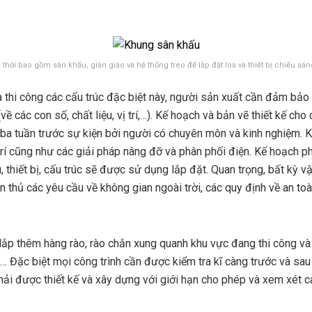
 thời bao gồm sân khấu, giàn giáo và hệ thống treo để lắp đặt loa và thiết bị chiếu sá
à thi công các cấu trúc đặc biệt này, người sản xuất cần đảm bảo 
về các con số, chất liệu, vị trí,…). Kế hoạch và bản vẽ thiết kế cho
 ba tuần trước sự kiện bởi người có chuyên môn và kinh nghiệm. K
 trí cũng như các giải pháp nâng đỡ và phân phối điện. Kế hoạch p
u, thiết bị, cấu trúc sẽ được sử dụng lắp đặt. Quan trọng, bất kỳ vật 
 thủ các yêu cầu về không gian ngoài trời, các quy định về an to
 lắp thêm hàng rào, rào chắn xung quanh khu vực đang thi công và 
… Đặc biệt mọi công trình cần được kiểm tra kĩ càng trước và sau
phải được thiết kế và xây dựng với giới hạn cho phép và xem xét 