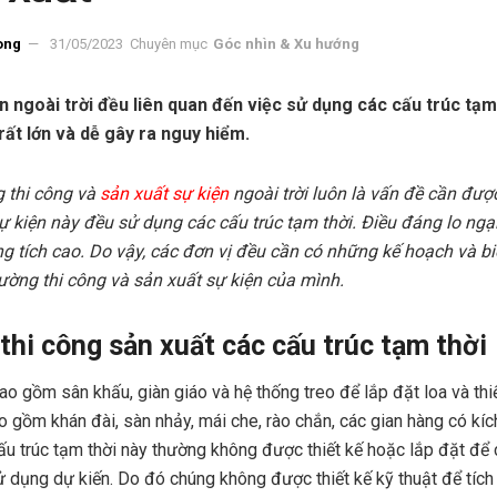
ong
31/05/2023
Chuyên mục
Góc nhìn & Xu hướng
n ngoài trời đều liên quan đến việc sử dụng các cấu trúc tạm
 rất lớn và dễ gây ra nguy hiểm.
 thi công và
sản xuất sự kiện
ngoài trời luôn là vấn đề cần đượ
ự kiện này đều sử dụng các cấu trúc tạm thời. Điều đáng lo ngại
g tích cao. Do vậy, các đơn vị đều cần có những kế hoạch và 
rường thi công và sản xuất sự kiện của mình.
thi công sản xuất các cấu trúc tạm thời
ao gồm sân khấu, giàn giáo và hệ thống treo để lắp đặt loa và thi
o gồm khán đài, sàn nhảy, mái che, rào chắn, các gian hàng có kíc
 cấu trúc tạm thời này thường không được thiết kế hoặc lắp đặt đ
 dụng dự kiến. Do đó chúng không được thiết kế kỹ thuật để tích