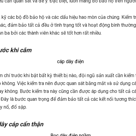
ều cần quan sát và để ý. Đặc biệt, luôn mang đồ bảo hộ trên người
a kỹ các bộ đồ bảo hộ và các dấu hiệu hao mòn của chúng. Kiểm tr
ác, đảm bảo tất cả đều ở tình trạng tốt và hoạt động bình thườn
ần ba bởi các thành viên khác sẽ tốt hơn rất nhiều.
rước khi cắm
 chí trước khi bật bất kỳ thiết bị nào, đội ngũ sản xuất cần kiểm
 không. Việc kiểm tra nên được quan sát bằng mắt và sử dụng cá
ay không. Bước kiểm tra này cũng cần được áp dụng cho tất cả các
 Đây là bước quan trọng để đảm bảo tất cả các kết nối tương thíc
áy nổ, đổ sập.
dây cáp cẩn thận