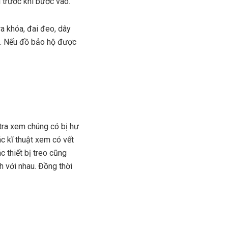
 trước khi bước vào.
a khóa, đai đeo, dây
g. Nếu đồ bảo hộ được
 tra xem chúng có bị hư
c kĩ thuật xem có vết
 thiết bị treo cũng
h với nhau. Đồng thời