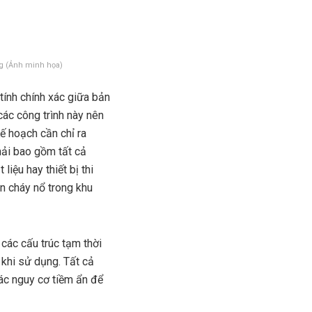
ng (Ảnh minh họa)
tính chính xác giữa bản
 các công trình này nên
ế hoạch cần chỉ ra
hải bao gồm tất cả
liệu hay thiết bị thi
àn cháy nổ trong khu
các cấu trúc tạm thời
 khi sử dụng. Tất cả
các nguy cơ tiềm ẩn để