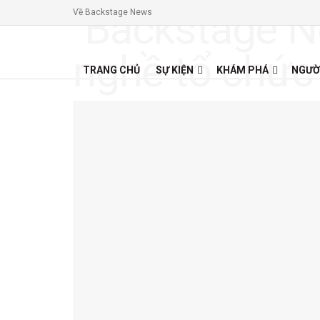
Về Backstage News
TRANG CHỦ
SỰ KIỆN
KHÁM PHÁ
NGƯỜ