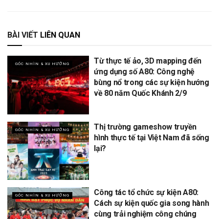
BÀI VIẾT
LIÊN QUAN
Từ thực tế ảo, 3D mapping đến
GÓC NHÌN & XU HƯỚNG
ứng dụng số A80: Công nghệ
bùng nổ trong các sự kiện hướng
về 80 năm Quốc Khánh 2/9
Thị trường gameshow truyền
GÓC NHÌN & XU HƯỚNG
hình thực tế tại Việt Nam đã sống
lại?
Công tác tổ chức sự kiện A80:
GÓC NHÌN & XU HƯỚNG
Cách sự kiện quốc gia song hành
cùng trải nghiệm công chúng