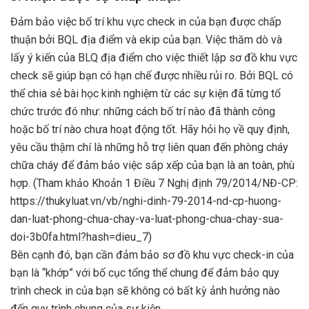
Đảm bảo việc bố trí khu vực check in của bạn được chấp
thuận bởi BQL địa điểm và ekip của bạn. Việc thăm dò và
lấy ý kiến của BLQ địa điểm cho việc thiết lập sơ đồ khu vực
check sẽ giúp bạn có hạn chế được nhiều rủi ro. Bởi BQL có
thể chia sẻ bài học kinh nghiệm từ các sự kiện đã từng tổ
chức trước đó như: những cách bố trí nào đã thành công
hoặc bố trí nào chưa hoạt động tốt. Hãy hỏi họ về quy định,
yêu cầu thậm chí là những hỗ trợ liên quan đến phòng cháy
chữa cháy để đảm bảo việc sắp xếp của bạn là an toàn, phù
hợp. (Tham khảo Khoản 1 Điều 7 Nghị định 79/2014/NĐ-CP:
https://thukyluat.vn/vb/nghi-dinh-79-2014-nd-cp-huong-
dan-luat-phong-chua-chay-va-luat-phong-chua-chay-sua-
doi-3b0fa.html?hash=dieu_7)
Bên cạnh đó, bạn cần đảm bảo sơ đồ khu vực check-in của
bạn là “khớp” với bố cục tổng thể chung để đảm bảo quy
trình check in của bạn sẽ không có bất kỳ ảnh hưởng nào
đến quy trình chung của sự kiện.