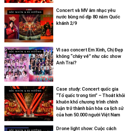
Concert và MV âm nhạc yêu
GÓC NHÌN & XU HƯỚNG
nước bùng nổ dịp 80 năm Quốc
khánh 2/9
Vì sao concert Em Xinh, Chị Đẹp
GÓC NHÌN & XU HƯỚNG
không “cháy vé” như các show
Anh Trai?
Case study: Concert quốc gia
GÓC NHÌN & XU HƯỚNG
“Tổ quốc trong tim” – Thoát khỏi
khuôn khổ chương trình chính
luận trở thành bản hòa ca lịch sử
của hơn 50.000 người Việt Nam
Drone light show: Cuộc cách
GÓC NHÌN & XU HƯỚNG