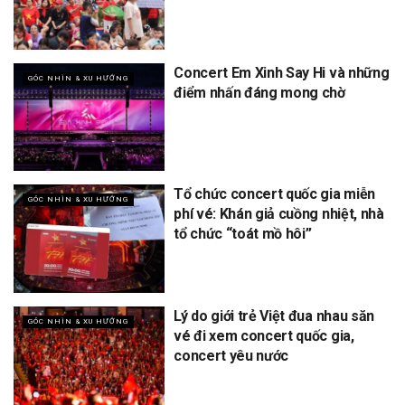
Concert Em Xinh Say Hi và những
GÓC NHÌN & XU HƯỚNG
điểm nhấn đáng mong chờ
Tổ chức concert quốc gia miễn
GÓC NHÌN & XU HƯỚNG
phí vé: Khán giả cuồng nhiệt, nhà
tổ chức “toát mồ hôi”
Lý do giới trẻ Việt đua nhau săn
GÓC NHÌN & XU HƯỚNG
vé đi xem concert quốc gia,
concert yêu nước