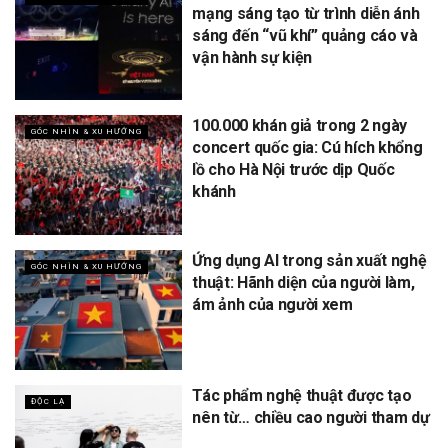
mạng sáng tạo từ trình diễn ánh
sáng đến “vũ khí” quảng cáo và
vận hành sự kiện
100.000 khán giả trong 2 ngày
GÓC NHÌN & XU HƯỚNG
concert quốc gia: Cú hích khổng
lồ cho Hà Nội trước dịp Quốc
khánh
Ứng dụng AI trong sản xuất nghệ
GÓC NHÌN & XU HƯỚNG
thuật: Hãnh diện của người làm,
ám ảnh của người xem
Tác phẩm nghệ thuật được tạo
ĐỘC LẠ
nên từ… chiều cao người tham dự