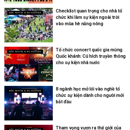
Checklist quan trọng cho nhà tổ
GÓC NHÌN & XU HƯỚNG
chức khi làm sự kiện ngoài trời
vào mùa hè nắng nóng
Tổ chức concert quốc gia mừng
GÓC NHÌN & XU HƯỚNG
Quốc khánh: Cú hích truyền thông
cho sự kiện nhà nước
8 ngành học mở lối vào nghề tổ
GÓC NHÌN & XU HƯỚNG
chức sự kiện dành cho người mới
bắt đầu
Tham vọng vươn ra thế giới của
GÓC NHÌN & XU HƯỚNG