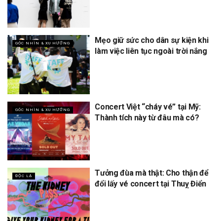
Mẹo giữ sức cho dân sự kiện khi
GÓC NHÌN & XU HƯỚNG
làm việc liên tục ngoài trời nắng
Concert Việt “cháy vé” tại Mỹ:
GÓC NHÌN & XU HƯỚNG
Thành tích này từ đâu mà có?
Tưởng đùa mà thật: Cho thận để
ĐỘC LẠ
đổi lấy vé concert tại Thuỵ Điển