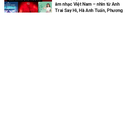
âm nhạc Việt Nam – nhìn từ Anh
Trai Say Hi, Hà Anh Tuấn, Phương
Mỹ Chi
XEM THÊM
Để lại một bình luận
Email của bạn sẽ không được hiển thị công khai.
Các trường bắt
*
buộc được đánh dấu
*
Bình luận