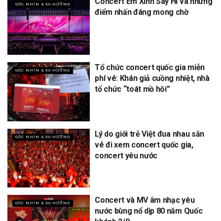
Concert Em Xinh Say Hi và những
GÓC NHÌN & XU HƯỚNG
điểm nhấn đáng mong chờ
Tổ chức concert quốc gia miễn
GÓC NHÌN & XU HƯỚNG
phí vé: Khán giả cuồng nhiệt, nhà
tổ chức “toát mồ hôi”
Lý do giới trẻ Việt đua nhau săn
GÓC NHÌN & XU HƯỚNG
vé đi xem concert quốc gia,
concert yêu nước
Concert và MV âm nhạc yêu
GÓC NHÌN & XU HƯỚNG
nước bùng nổ dịp 80 năm Quốc