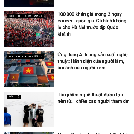
100.000 khán giả trong 2 ngày
GÓC NHÌN & XU HƯỚNG
concert quốc gia: Cú hích khổng
lồ cho Hà Nội trước dịp Quốc
khánh
Ứng dụng AI trong sản xuất nghệ
GÓC NHÌN & XU HƯỚNG
thuật: Hãnh diện của người làm,
ám ảnh của người xem
Tác phẩm nghệ thuật được tạo
ĐỘC LẠ
nên từ… chiều cao người tham dự