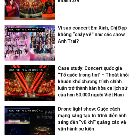
khánh 2/9
Vì sao concert Em Xinh, Chị Đẹp
GÓC NHÌN & XU HƯỚNG
không “cháy vé” như các show
Anh Trai?
Case study: Concert quốc gia
GÓC NHÌN & XU HƯỚNG
“Tổ quốc trong tim” – Thoát khỏi
khuôn khổ chương trình chính
luận trở thành bản hòa ca lịch sử
của hơn 50.000 người Việt Nam
Drone light show: Cuộc cách
GÓC NHÌN & XU HƯỚNG
mạng sáng tạo từ trình diễn ánh
sáng đến “vũ khí” quảng cáo và
vận hành sự kiện