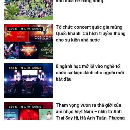
vào mùa hè nắng nóng
Tổ chức concert quốc gia mừng
GÓC NHÌN & XU HƯỚNG
Quốc khánh: Cú hích truyền thông
cho sự kiện nhà nước
8 ngành học mở lối vào nghề tổ
GÓC NHÌN & XU HƯỚNG
chức sự kiện dành cho người mới
bắt đầu
Tham vọng vươn ra thế giới của
GÓC NHÌN & XU HƯỚNG
âm nhạc Việt Nam – nhìn từ Anh
Trai Say Hi, Hà Anh Tuấn, Phương
Mỹ Chi