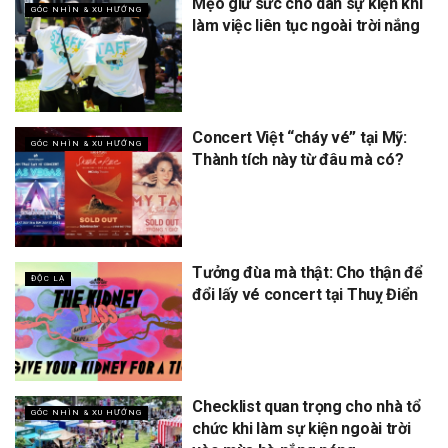
Mẹo giữ sức cho dân sự kiện khi
GÓC NHÌN & XU HƯỚNG
làm việc liên tục ngoài trời nắng
Concert Việt “cháy vé” tại Mỹ:
GÓC NHÌN & XU HƯỚNG
Thành tích này từ đâu mà có?
Tưởng đùa mà thật: Cho thận để
ĐỘC LẠ
đổi lấy vé concert tại Thuỵ Điển
Checklist quan trọng cho nhà tổ
GÓC NHÌN & XU HƯỚNG
chức khi làm sự kiện ngoài trời