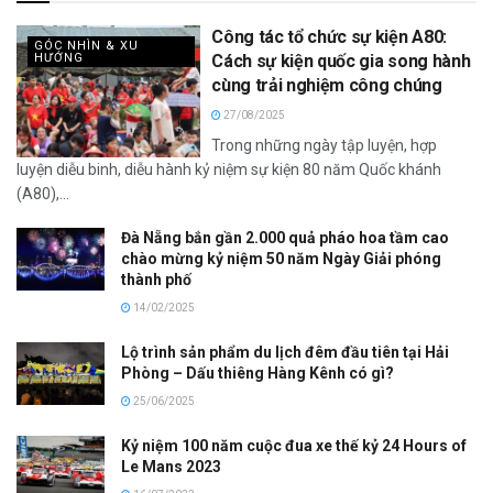
Công tác tổ chức sự kiện A80:
GÓC NHÌN & XU
HƯỚNG
Cách sự kiện quốc gia song hành
cùng trải nghiệm công chúng
27/08/2025
Trong những ngày tập luyện, hợp
luyện diễu binh, diễu hành kỷ niệm sự kiện 80 năm Quốc khánh
(A80),...
Đà Nẵng bắn gần 2.000 quả pháo hoa tầm cao
chào mừng kỷ niệm 50 năm Ngày Giải phóng
thành phố
14/02/2025
Lộ trình sản phẩm du lịch đêm đầu tiên tại Hải
Phòng – Dấu thiêng Hàng Kênh có gì?
25/06/2025
Kỷ niệm 100 năm cuộc đua xe thế kỷ 24 Hours of
Le Mans 2023