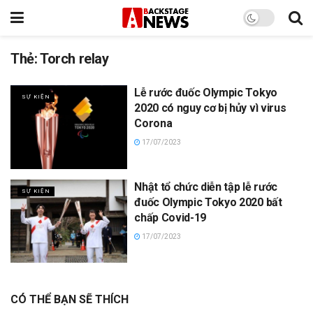
Thẻ:
Torch relay
Lễ rước đuốc Olympic Tokyo
SỰ KIỆN
2020 có nguy cơ bị hủy vì virus
Corona
17/07/2023
Nhật tổ chức diễn tập lễ rước
SỰ KIỆN
đuốc Olympic Tokyo 2020 bất
chấp Covid-19
17/07/2023
CÓ THỂ BẠN SẼ THÍCH