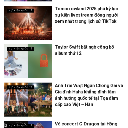
Tomorrowland 2025 phá kỷ lục
SỰ KIỆN QUỐC TẾ
sự kiện livestream đông người
xem nhất trong lịch sử TikTok
Taylor Swift bất ngờ công bố
SỰ KIỆN QUỐC TẾ
album thứ 12
Anh Trai Vượt Ngàn Chông Gai và
SỰ KIỆN QUỐC TẾ
Gia đình Haha khẳng định tầm
ảnh hưởng quốc tế tại Tọa đàm
cấp cao Việt – Hàn
Vé concert G-Dragon tại Hồng
SỰ KIỆN QUỐC TẾ