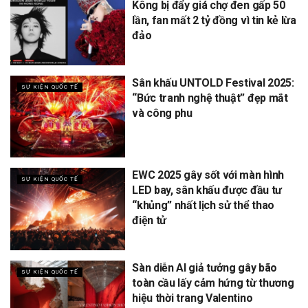
Kông bị đẩy giá chợ đen gấp 50
lần, fan mất 2 tỷ đồng vì tin kẻ lừa
đảo
Sân khấu UNTOLD Festival 2025:
SỰ KIỆN QUỐC TẾ
“Bức tranh nghệ thuật” đẹp mắt
và công phu
EWC 2025 gây sốt với màn hình
SỰ KIỆN QUỐC TẾ
LED bay, sân khấu được đầu tư
“khủng” nhất lịch sử thể thao
điện tử
Sàn diễn AI giả tưởng gây bão
SỰ KIỆN QUỐC TẾ
toàn cầu lấy cảm hứng từ thương
hiệu thời trang Valentino