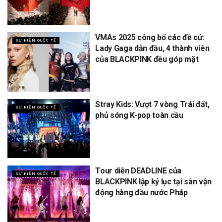
VMAs 2025 công bố các đề cử:
SỰ KIỆN QUỐC TẾ
Lady Gaga dẫn đầu, 4 thành viên
của BLACKPINK đều góp mặt
Stray Kids: Vượt 7 vòng Trái đất,
SỰ KIỆN QUỐC TẾ
phủ sóng K-pop toàn cầu
Tour diễn DEADLINE của
SỰ KIỆN QUỐC TẾ
BLACKPINK lập kỷ lục tại sân vận
động hàng đầu nước Pháp