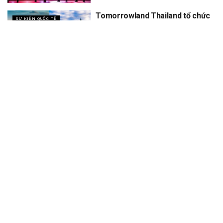
Tomorrowland Thailand tổ chức
SỰ KIỆN QUỐC TẾ
5 năm, dự kiến thu về 12 tỷ
XEM THÊM
Trang chủ
Sự Kiện
Khám Phá
Người Trong Ngành
Lịch Trình