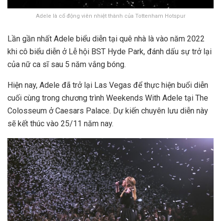
Adele là cổ động viên nhiệt thành của Tottenham Hotspur
Lần gần nhất Adele biểu diễn tại quê nhà là vào năm 2022
khi cô biểu diễn ở Lễ hội BST
Hyde Park
, đánh dấu sự trở lại
của nữ ca sĩ sau 5 năm vắng bóng.
Hiện nay, Adele đã trở lại Las Vegas để thực hiện buổi diễn
cuối cùng trong chương trình Weekends With Adele tại The
Colosseum ở Caesars Palace. Dự kiến chuyên lưu diễn này
sẽ
​​kết thúc vào 25/11 năm nay.