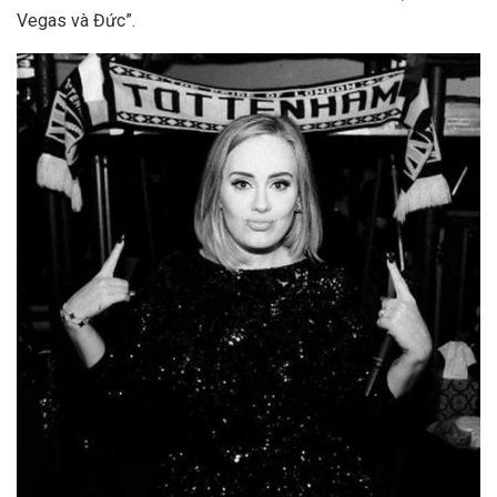
Vegas
và
Đức”.