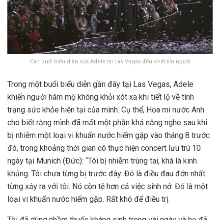
Các buổi biểu diễn của Adele tại Las Vegas đều chật kín người
Trong một buổi biểu diễn gần đây tại Las Vegas, Adele
khiến người hâm mộ không khỏi xót xa khi tiết lộ về tình
trạng sức khỏe hiện tại của mình. Cụ thể, Họa mi nước Anh
cho biết rằng mình đã mất một phần khả năng nghe sau khi
bị nhiễm một loại vi khuẩn nước hiếm gặp vào tháng 8 trước
đó, trong khoảng thời gian cô thực hiện concert lưu trú 10
ngày tại Munich (Đức): “Tôi bị nhiễm trùng tai, khá là kinh
khủng. Tôi chưa từng bị trước đây. Đó là điều đau đớn nhất
từng xảy ra với tôi. Nó còn tệ hơn cả việc sinh nở. Đó là một
loại vi khuẩn nước hiếm gặp. Rất khó để điều trị.
Tôi đã dùng nhầm thuốc kháng sinh trong vài ngày và họ đã