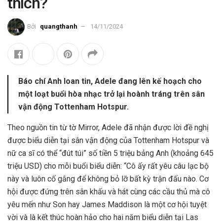
thích?
Bởi
quangthanh
14/11/2024
Báo chí Anh loan tin, Adele đang lên kế hoạch cho
một loạt buổi hòa nhạc trở lại hoành tráng trên sân
vận động Tottenham Hotspur.
Theo nguồn tin từ tờ Mirror, Adele đã nhận được lời đề nghị
được biểu diễn tại sân vận động của Tottenham Hotspur và
nữ ca sĩ có thể “đút túi” số tiền 5 triệu bảng Anh (khoảng 645
triệu USD) cho mỗi buổi biểu diễn: “Cô ấy rất yêu câu lạc bộ
này và luôn cố gắng để không bỏ lỡ bất kỳ trận đấu nào. Cơ
hội được đứng trên sân khấu và hát cùng các cầu thủ mà cô
yêu mến như Son hay James Maddison là một cơ hội tuyệt
vời và là kết thúc hoàn hảo cho hai năm biểu diễn tại
Las