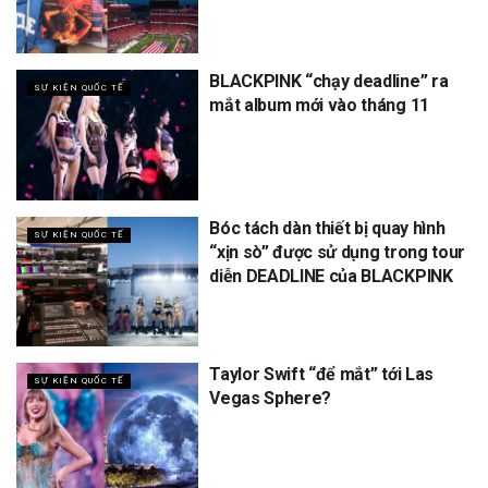
BLACKPINK “chạy deadline” ra
SỰ KIỆN QUỐC TẾ
mắt album mới vào tháng 11
Bóc tách dàn thiết bị quay hình
SỰ KIỆN QUỐC TẾ
“xịn sò” được sử dụng trong tour
diễn DEADLINE của BLACKPINK
Taylor Swift “để mắt” tới Las
SỰ KIỆN QUỐC TẾ
Vegas Sphere?