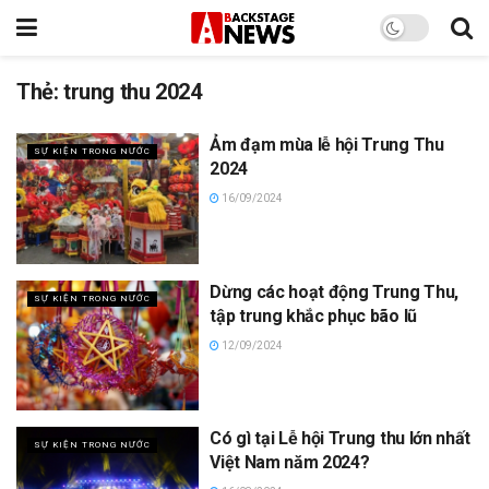
Thẻ:
trung thu 2024
Ảm đạm mùa lễ hội Trung Thu
SỰ KIỆN TRONG NƯỚC
2024
16/09/2024
Dừng các hoạt động Trung Thu,
SỰ KIỆN TRONG NƯỚC
tập trung khắc phục bão lũ
12/09/2024
Có gì tại Lễ hội Trung thu lớn nhất
SỰ KIỆN TRONG NƯỚC
Việt Nam năm 2024?