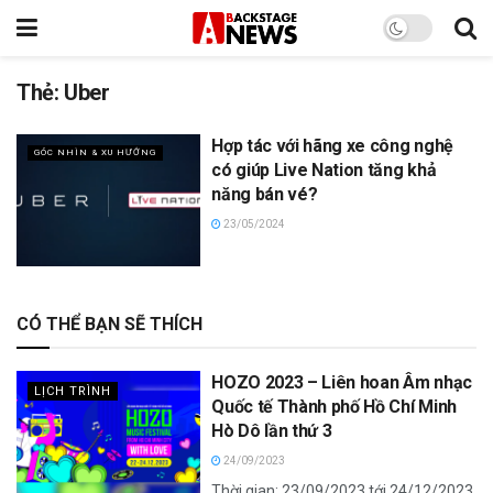
Thẻ:
Uber
Hợp tác với hãng xe công nghệ
GÓC NHÌN & XU HƯỚNG
có giúp Live Nation tăng khả
năng bán vé?
23/05/2024
CÓ THỂ BẠN SẼ THÍCH
HOZO 2023 – Liên hoan Âm nhạc
LỊCH TRÌNH
Quốc tế Thành phố Hồ Chí Minh
Hò Dô lần thứ 3
24/09/2023
Thời gian: 23/09/2023 tới 24/12/2023