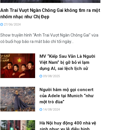
Anh Trai Vượt Ngàn Chông Gai không tìm ra một
nhóm nhạc như Chị Đẹp
27/06/2024
Show truyền hình "Anh Trai Vượt Ngàn Chông Gai" vừa
có buổi họp báo ra mắt báo chí tối ngày...
MV “Kiếp Sau Vẫn Là Người
Việt Nam” bị gỡ bỏ vì lạm
dụng AI, sai lệch lịch sử
09/08/2025
Người hâm mộ gọi concert
của Adele tại Munich “như
một trò đùa”
14/08/2024
Hà Nội huy động 400 nhà vệ
sinh phục vụ lễ diễu binh,