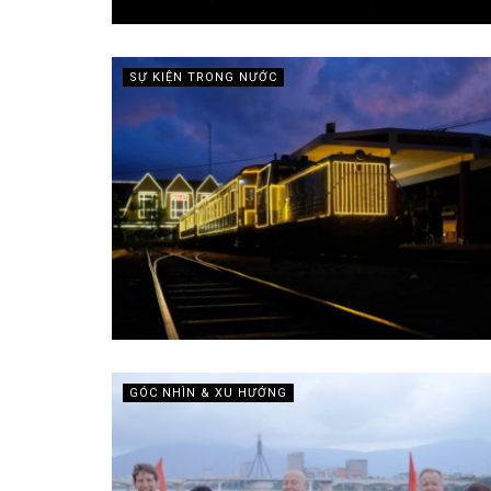
SỰ KIỆN TRONG NƯỚC
GÓC NHÌN & XU HƯỚNG