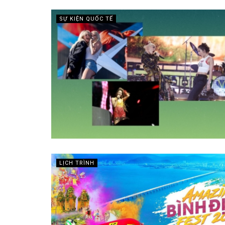
SỰ KIỆN QUỐC TẾ
LỊCH TRÌNH