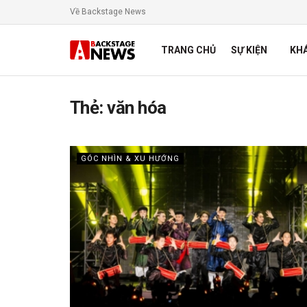
Về Backstage News
TRANG CHỦ
SỰ KIỆN
KH
Thẻ:
văn hóa
GÓC NHÌN & XU HƯỚNG