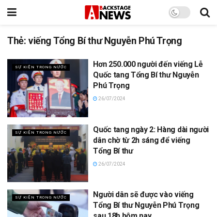
Thẻ:
viếng Tổng Bí thư Nguyễn Phú Trọng
Hơn 250.000 người đến viếng Lễ
SỰ KIỆN TRONG NƯỚC
Quốc tang Tổng Bí thư Nguyễn
Phú Trọng
26/07/2024
Quốc tang ngày 2: Hàng dài người
SỰ KIỆN TRONG NƯỚC
dân chờ từ 2h sáng để viếng
Tổng Bí thư
26/07/2024
Người dân sẽ được vào viếng
SỰ KIỆN TRONG NƯỚC
Tổng Bí thư Nguyễn Phú Trọng
sau 18h hôm nay