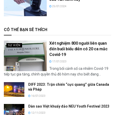
25/07/2024
CÓ THỂ BẠN SẼ THÍCH
Xét nghiệm 800 người liên quan
SỰ KIỆN
đến buổi biểu diễn có 20 ca mắc
Covid-19
17/07/2023
Trong bối cảnh số ca nhiễm Covid-19
tiếp tục gia tăng, chính quyền thủ đô hôm nay cho biết đang...
DIFF 2023: Trận chiến “cực quang” giữa Canada
và Pháp
16/07/2023
Dàn sao Việt khuấy đảo NEU Youth Festival 2023
12/11/2023